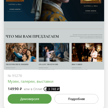
№ 95278
Музеи, галереи, выставки
14990 ₽
или в Сплит
3 748
₽
Демоверсия
Подробнее