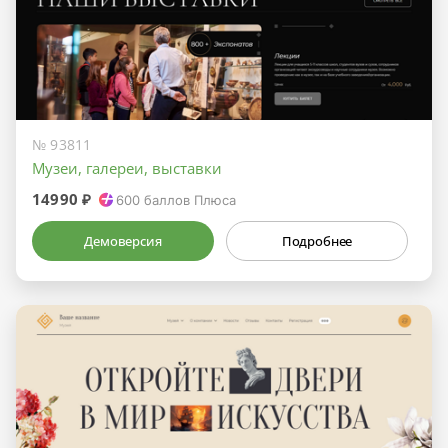
№ 93811
Музеи, галереи, выставки
14990 ₽
600
баллов Плюса
Демоверсия
Подробнее