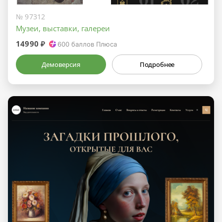
№ 97312
Музеи, выставки, галереи
14990 ₽
600
баллов Плюса
Демоверсия
Подробнее