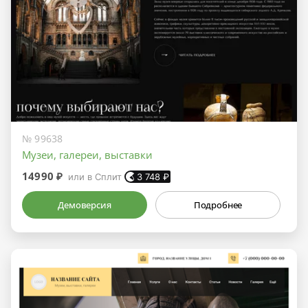
№ 99638
Музеи, галереи, выставки
14990 ₽
или в Сплит
3 748
₽
Демоверсия
Подробнее