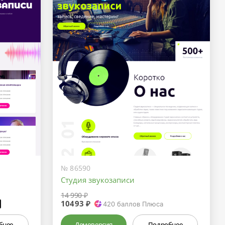
№ 86590
Студия звукозаписи
14 990 ₽
10493 ₽
₽
420
баллов Плюса
бнее
Демоверсия
Подробнее