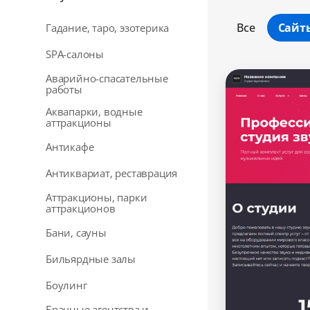
Все
Сайт
Гадание, таро, эзотерика
SPA-салоны
Аварийно-спасательные
работы
Аквапарки, водные
аттракционы
Антикафе
Антиквариат, реставрация
Аттракционы, парки
аттракционов
Бани, сауны
Бильярдные залы
Боулинг
Брачные агентства и