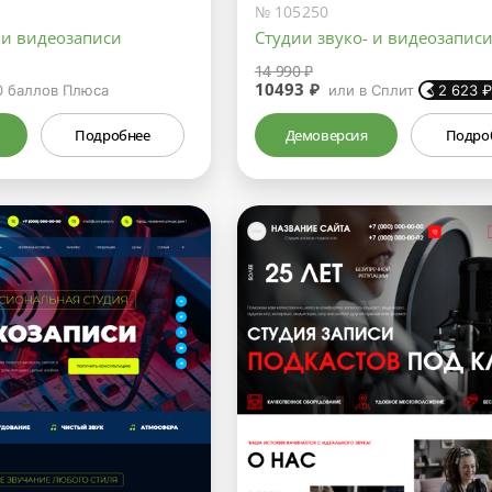
№ 105250
 и видеозаписи
Студии звуко- и видеозапис
14 990 ₽
10493 ₽
0
баллов Плюса
или в Сплит
2 623
Подробнее
Демоверсия
Подро