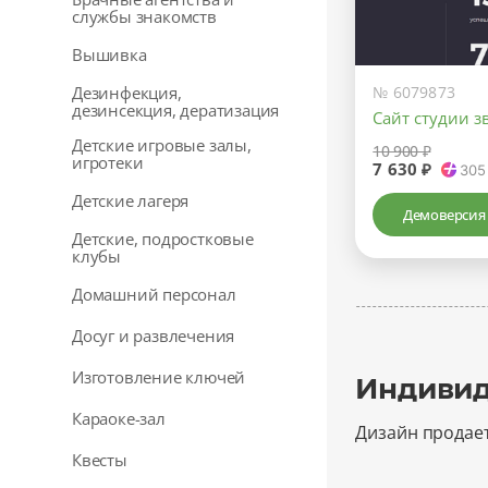
службы знакомств
Вышивка
Дeзинфекция,
№ 6079873
дeзинсекция, дератизация
Сайт студии з
Детские игровые залы,
10 900 ₽
игротеки
7 630 ₽
305
Детские лагеря
Демоверсия
Детские, подростковые
клубы
Домашний персонал
Досуг и развлечения
Изготовление ключей
Индивид
Караоке-зал
Дизайн продае
Квесты