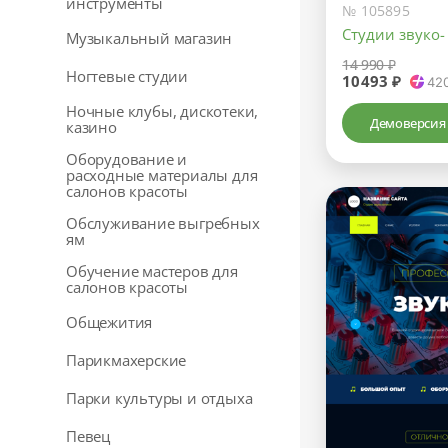
инструменты
№ 105895
Студии звуко-
Музыкальный магазин
14 990 ₽
Ногтевые студии
10493 ₽
42
Ночные клубы, дискотеки,
Демоверсия
казино
Оборудование и
расходные материалы для
салонов красоты
Обслуживание выгребных
ям
Обучение мастеров для
салонов красоты
Общежития
Парикмахерские
Парки культуры и отдыха
Певец