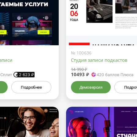
№ 100636
записи
Студия записи подкастов
14 990 ₽
10493 ₽
 Сплит
2 623
₽
420
баллов Плюса
Подробнее
Демоверсия
Подро