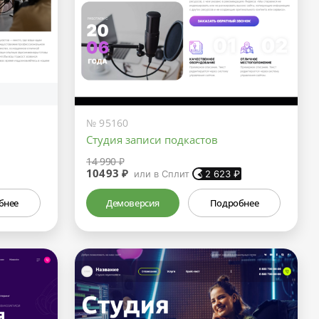
№ 95160
Студия записи подкастов
14 990 ₽
10493 ₽
или в Сплит
2 623
₽
бнее
Демоверсия
Подробнее