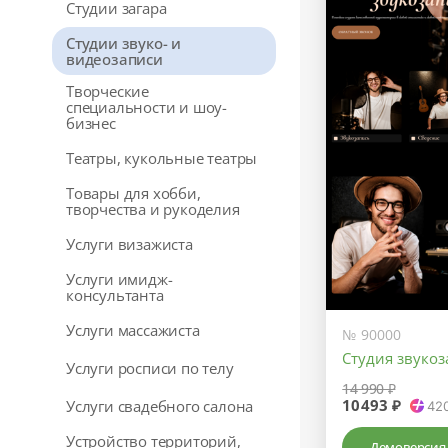
Студии загара
Студии звуко- и
видеозаписи
Творческие
специальности и шоу-
бизнес
Театры, кукольные театры
Товары для хобби,
творчества и рукоделия
Услуги визажиста
Услуги имидж-
консультанта
Услуги массажиста
№ 90000
Студия звуко
Услуги росписи по телу
14 990 ₽
10493 ₽
Услуги свадебного салона
42
Устройство территорий,
Демоверсия