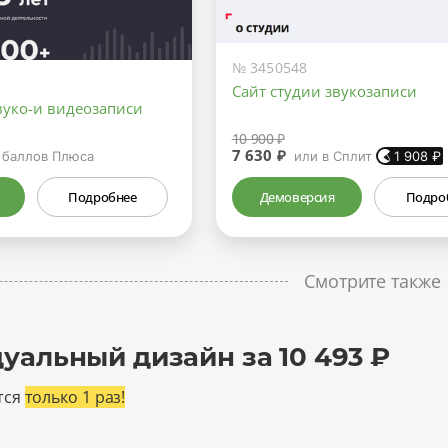
№ 3450548
Сайт студии звукозаписи
вуко-и видеозаписи
10 900 ₽
7 630 ₽
баллов Плюса
или в Сплит
1 908
₽
Подробнее
Демоверсия
Подро
Смотрите также
уальный дизайн за 10 493 ₽
тся
только 1 раз!