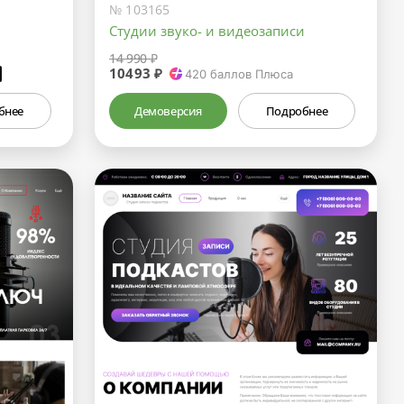
№ 103165
и
Студии звуко- и видеозаписи
14 990 ₽
10493 ₽
₽
420
баллов Плюса
бнее
Демоверсия
Подробнее