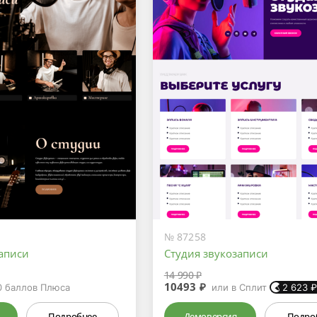
№ 87258
записи
Студия звукозаписи
14 990 ₽
10493 ₽
0
баллов Плюса
или в Сплит
2 623
Подробнее
Демоверсия
Подро