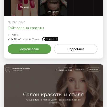
№ 2617971
Сайт салона красоты
10 900 ₽
7 630 ₽
или в Сплит
1 908
₽
Демоверсия
Подробнее