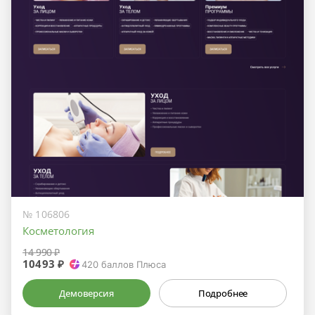
№ 106806
Косметология
14 990 ₽
10493 ₽
420
баллов Плюса
Демоверсия
Подробнее