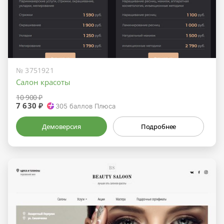
№ 3751921
Салон красоты
10 900 ₽
7 630 ₽
305
баллов Плюса
Демоверсия
Подробнее