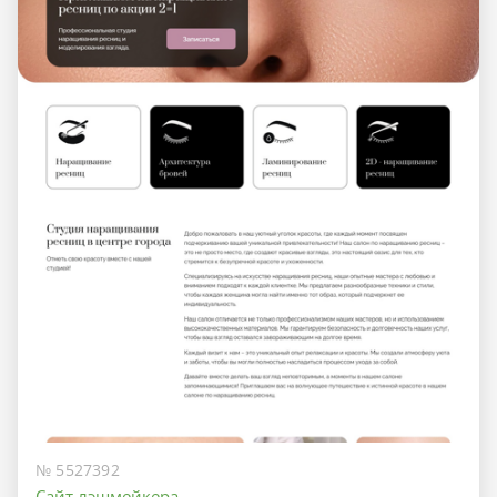
№ 5527392
Сайт лэшмейкера