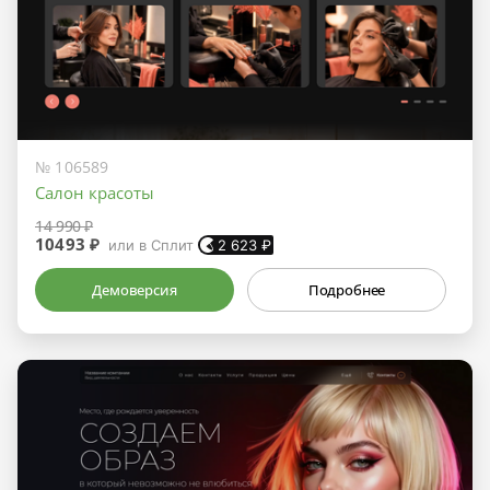
№ 106589
Салон красоты
14 990 ₽
10493 ₽
или в Сплит
2 623
₽
Демоверсия
Подробнее