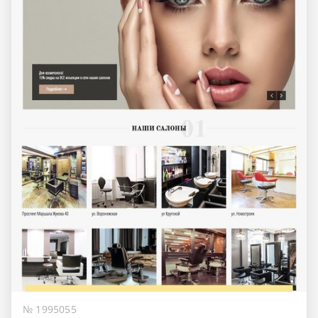
№ 1995055