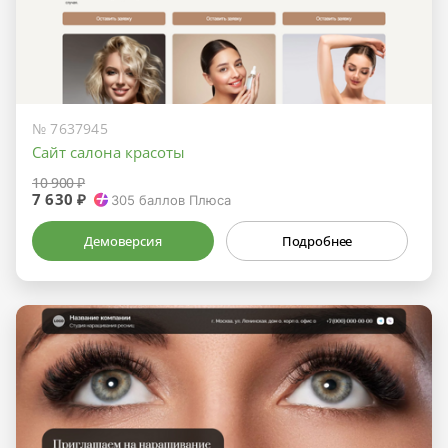
№ 7637945
Сайт салона красоты
10 900 ₽
7 630 ₽
305
баллов Плюса
Демоверсия
Подробнее