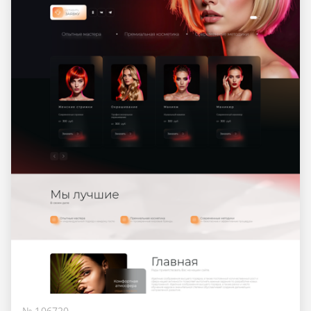
№ 106720