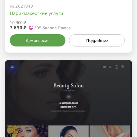
№ 2621949
Парикмахерские услуги
10 900 ₽
7 630 ₽
305
баллов Плюса
Демоверсия
Подробнее