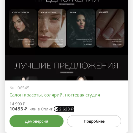
№ 106545
Салон красоты, солярий, ногтевая студия
14 990 ₽
10493 ₽
или в Сплит
2 623
₽
Демоверсия
Подробнее