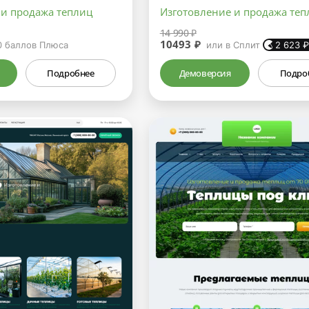
 и продажа теплиц
Изготовление и продажа теп
14 990 ₽
10493 ₽
0
баллов Плюса
или в Сплит
2 623
Подробнее
Демоверсия
Подро