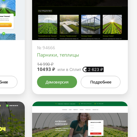
№ 94666
Парники, теплицы
14 990 ₽
10493 ₽
или в Сплит
2 623
₽
бнее
Демоверсия
Подробнее