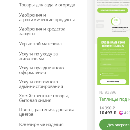
Товары для сада и огорода
Удобрения и
агрохимические продукты
Удобрения и средства
защиты
Укрывной материал
Услуги по уходу за
животными
Услуги праздничного
оформления
Услуги системного
администрирования
№ 93896
Хозяйственные товары,
Теплицы под 
бытовая химия
14 990 ₽
Цветы, растения, доставка
10493 ₽
42
цветов
Ювелирные изделия
Демоверсия