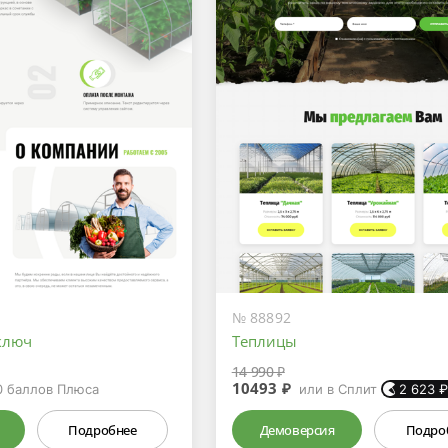
№ 88892
ключ
Теплицы
14 990 ₽
10493 ₽
0
баллов Плюса
или в Сплит
2 623
Подробнее
Демоверсия
Подро