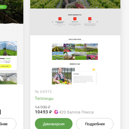
№ 66915
Теплицы
14 990 ₽
10493 ₽
₽
420
баллов Плюса
бнее
Демоверсия
Подробнее