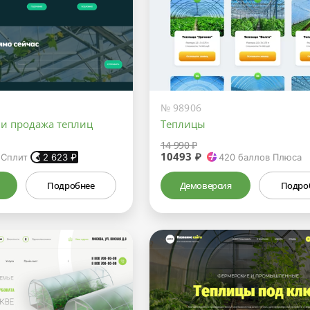
№ 98906
 и продажа теплиц
Теплицы
14 990 ₽
10493 ₽
 Сплит
2 623
₽
420
баллов Плюса
Подробнее
Демоверсия
Подро