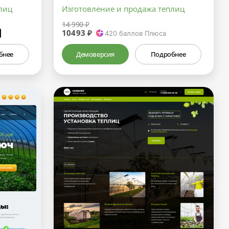
лиц
Изготовление и продажа теплиц
14 990 ₽
10493 ₽
₽
420
баллов Плюса
бнее
Демоверсия
Подробнее