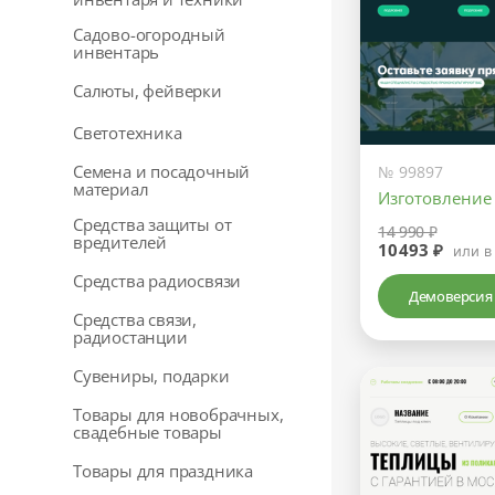
Садово-огородный
инвентарь
Салюты, фейверки
Светотехника
Семена и посадочный
№ 99897
материал
Изготовление
Средства защиты от
14 990 ₽
вредителей
10493 ₽
или в
Средства радиосвязи
Демоверсия
Средства связи,
радиостанции
Сувениры, подарки
Товары для новобрачных,
свадебные товары
Товары для праздника