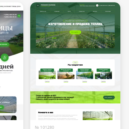
№ 101280