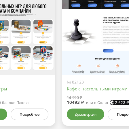
№ 82123
гры
Кафе с настольными играми
14 990 ₽
10493 ₽
0
баллов Плюса
или в Сплит
2 623
Подробнее
Демоверсия
Подро