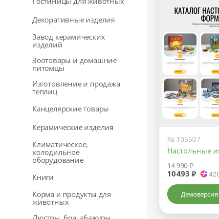
Гостиницы для животных
Декоративные изделия
Завод керамических
изделий
Зоотовары и домашние
питомцы
Изготовление и продажа
теплиц
Канцелярские товары
Керамические изделия
№ 105507
Климатическое,
Настольные и
холодильное
оборудование
14 990 ₽
10493 ₽
42
Книги
Корма и продукты для
Демоверсия
животных
Люстры, бра, абажуры,