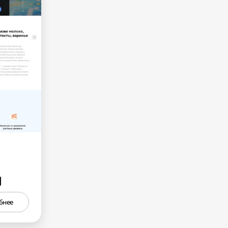
₽
бнее