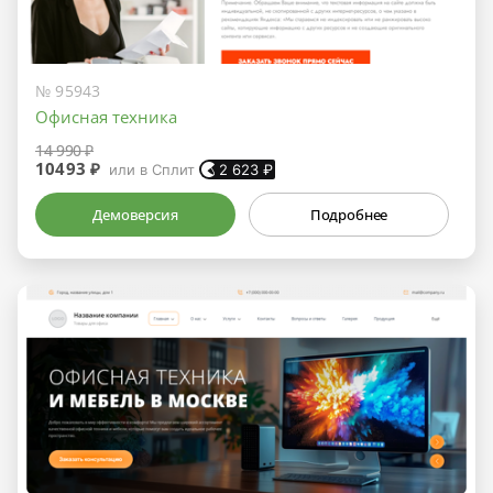
№ 95943
Офисная техника
14 990 ₽
10493 ₽
или в Сплит
2 623
₽
Демоверсия
Подробнее