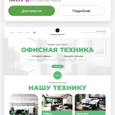
10493 ₽
420
баллов Плюса
Демоверсия
Подробнее