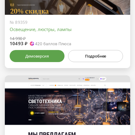
№ 89359
Освещение, люстры, лампы
14 990 ₽
10493 ₽
420
баллов Плюса
Демоверсия
Подробнее