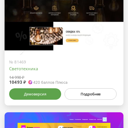
№ 81469
Светотехника
14 990 ₽
10493 ₽
420
баллов Плюса
Демоверсия
Подробнее