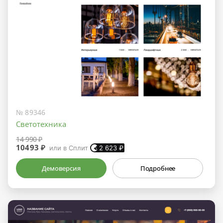
№ 89346
Светотехника
14 990 ₽
10493 ₽
или в Сплит
2 623
₽
Демоверсия
Подробнее