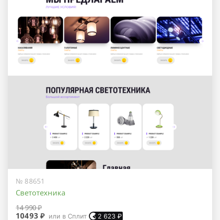
№ 88651
Светотехника
14 990 ₽
10493 ₽
или в Сплит
2 623
₽