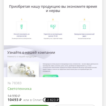
№ 78383
Светотехника
14 990 ₽
10493 ₽
или в Сплит
2 623
₽