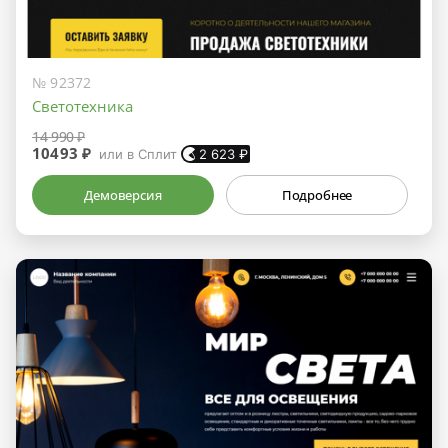
№ 92372
Светотехника
14 990 ₽
10493 ₽
или в Сплит
2 623
₽
Демоверсия
Подробнее