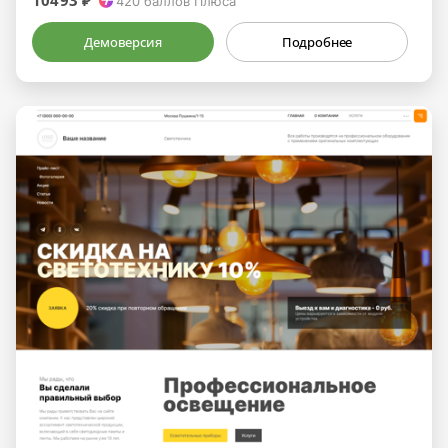
10493 ₽
420
баллов Плюса
Демоверсия
Подробнее