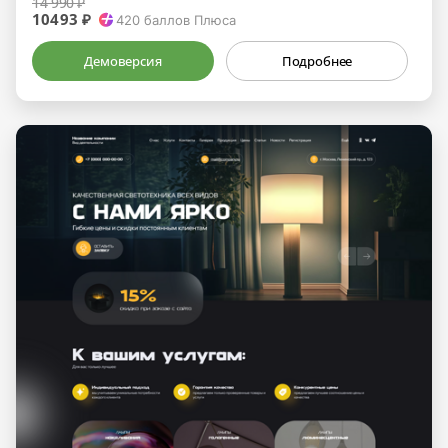
14 990 ₽
10493 ₽
420
баллов Плюса
Демоверсия
Подробнее