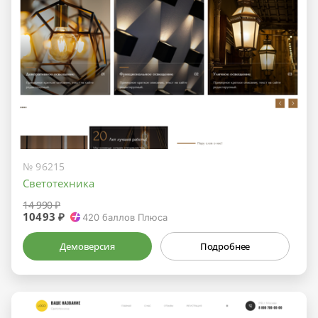
№ 96215
Светотехника
14 990 ₽
10493 ₽
420
баллов Плюса
Демоверсия
Подробнее