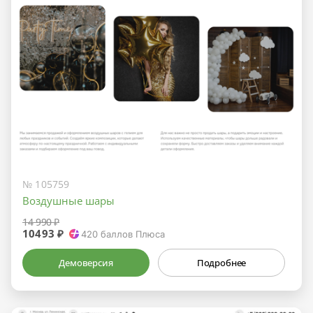
№ 105759
Воздушные шары
14 990 ₽
10493 ₽
420
баллов Плюса
Демоверсия
Подробнее