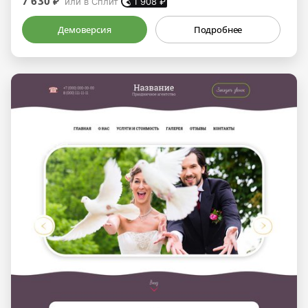
7 630 ₽
или в Сплит
1 908
₽
Демоверсия
Подробнее