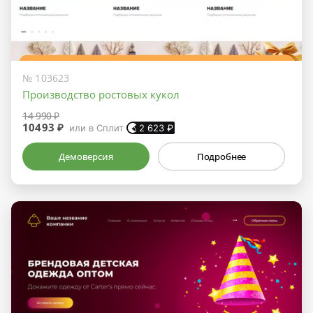
№ 103623
Производство ростовых кукол
14 990 ₽
10493 ₽
или в Сплит
2 623
₽
Демоверсия
Подробнее