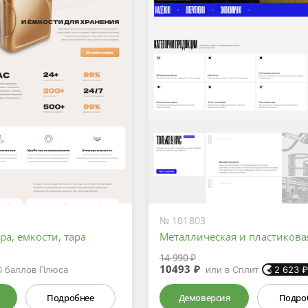
№ 101803
ра, емкости, тара
Металлическая и пластикова
14 990 ₽
10493 ₽
0
баллов Плюса
или в Сплит
2 623
Подробнее
Демоверсия
Подро