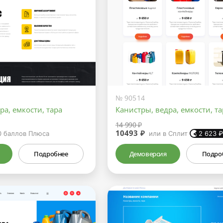
№ 90514
ра, емкости, тара
Канистры, ведра, емкости, та
14 990 ₽
10493 ₽
0
баллов Плюса
или в Сплит
2 623
Подробнее
Демоверсия
Подро