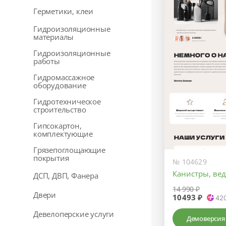
Герметики, клеи
Гидроизоляционные
материалы
Гидроизоляционные
работы
Гидромассажное
оборудование
Гидротехническое
строительство
Гипсокартон,
комплектующие
Грязепоглощающие
покрытия
№ 104629
Канистры, вед
ДСП, ДВП, Фанера
14 990 ₽
Двери
10493 ₽
42
Девелоперские услуги
Демоверсия