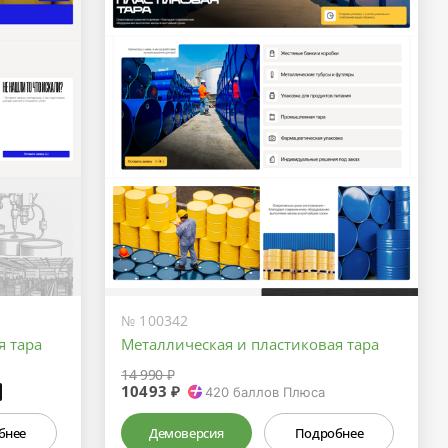
№ 100342
я тара
Металлическая и пластиковая тара
14 990 ₽
10493 ₽
₽
420
баллов Плюса
бнее
Демоверсия
Подробнее