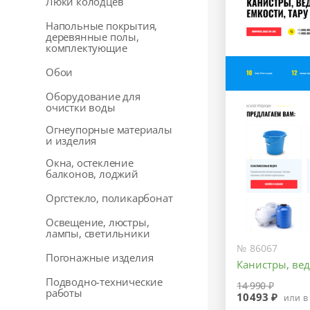
Люки колодцев
Напольные покрытия,
деревянные полы,
комплектующие
Обои
Оборудование для
очистки воды
Огнеупорные материалы
и изделия
Окна, остекление
балконов, лоджий
Оргстекло, поликарбонат
Освещение, люстры,
лампы, светильники
№ 86067
Погонажные изделия
Канистры, вед
Подводно-технические
14 990 ₽
работы
10493 ₽
или в