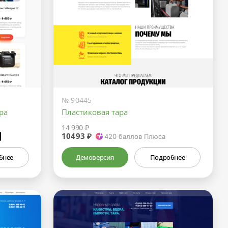
№ 90445
ра
Пластиковая тара
14 990 ₽
10493 ₽
₽
420
баллов Плюса
бнее
Демоверсия
Подробнее