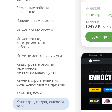
Земляные работы,
№ 99325
взрывные
Канистры, вед
Изделия из мрамора
14 990 ₽
10493 ₽
или в
Инженерные системы
Демоверсия
Инженерные,
электромонтажные
работы
Инжиниринговые услуги
Кадастровые работы,
техническая
инвентаризация, учет
Камень строительный,
облицовочные материалы
Камины, печи
Канистры, ведра, емкости,
тара