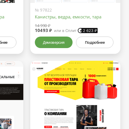
№ 97822
ра
Канистры, ведра, емкости, тара
14 990 ₽
10493 ₽
или в Сплит
2 623
₽
бнее
Демоверсия
Подробнее