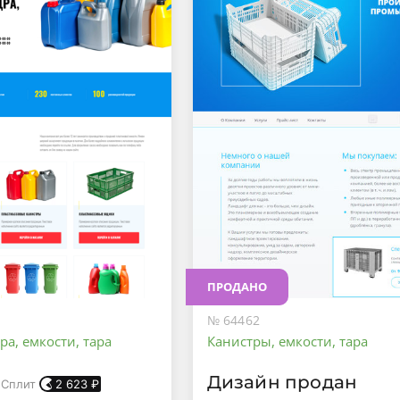
ПРОДАНО
№ 64462
ра, емкости, тара
Канистры, емкости, тара
Дизайн продан
 Сплит
2 623
₽