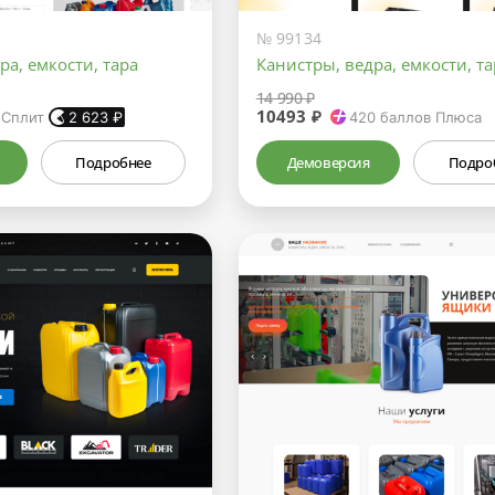
№ 99134
ра, емкости, тара
Канистры, ведра, емкости, та
14 990 ₽
10493 ₽
 Сплит
2 623
₽
420
баллов Плюса
Подробнее
Демоверсия
Подро