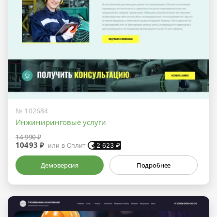
№ 102684
Инжиниринговые услуги
14 990 ₽
10493 ₽
или в Сплит
2 623
₽
Демоверсия
Подробнее