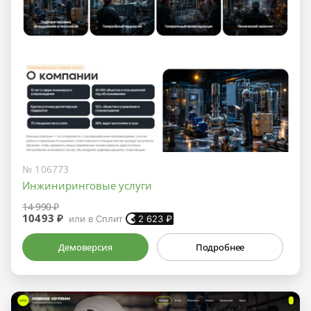
№ 106773
Инжиниринговые услуги
14 990 ₽
10493 ₽
или в Сплит
2 623
₽
Демоверсия
Подробнее