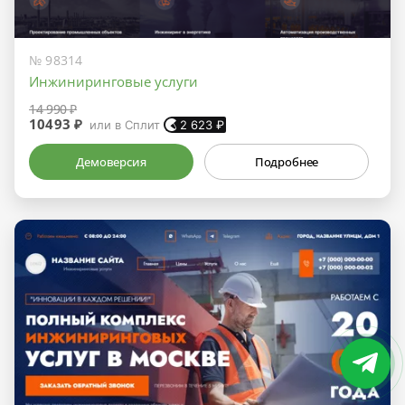
№ 98314
Инжиниринговые услуги
14 990 ₽
10493 ₽
или в Сплит
2 623
₽
Демоверсия
Подробнее