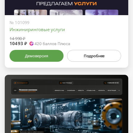
№ 101099
Инжиниринговые услуги
14 990 ₽
10493 ₽
420
баллов Плюса
Демоверсия
Подробнее