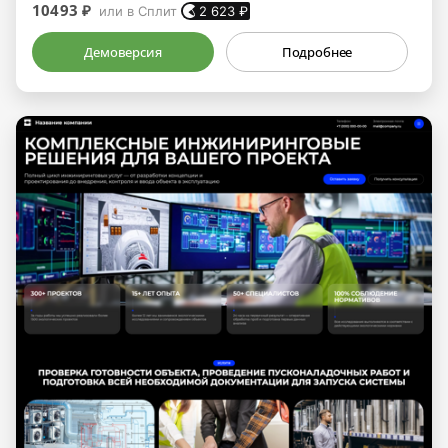
10493 ₽
или в Сплит
2 623
₽
Демоверсия
Подробнее