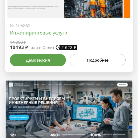
№ 105862
Инжиниринговые услуги
14 990 ₽
10493 ₽
или в Сплит
2 623
₽
Демоверсия
Подробнее