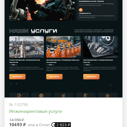
№ 103796
Инжиниринговые услуги
14 990 ₽
10493 ₽
или в Сплит
2 623
₽