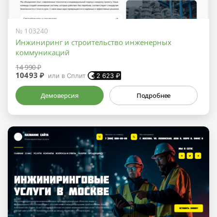
№ 103240
Инжиниринг и строительство инженерных
коммуникаций
14 990 ₽
10493 ₽
или в Сплит
2 623
₽
Демоверсия
Подробнее