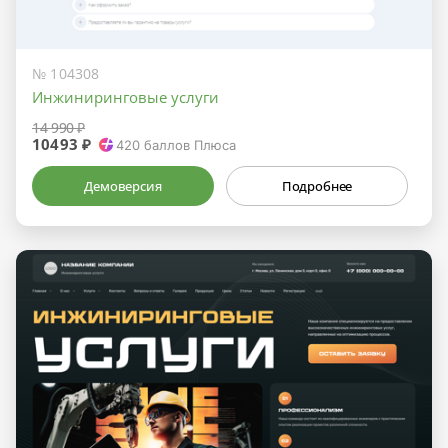
№ 104308
Инжиниринговые услуги
14 990 ₽
10493 ₽
420
баллов Плюса
Демоверсия
Подробнее