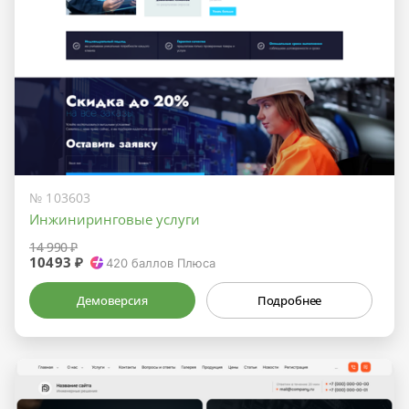
№ 103603
Инжиниринговые услуги
14 990 ₽
10493 ₽
420
баллов Плюса
Демоверсия
Подробнее