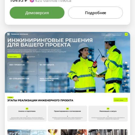
10493 ₽
420
баллов Плюса
Демоверсия
Подробнее