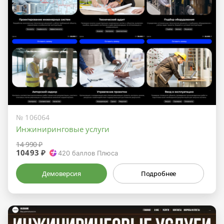
№ 106064
Инжиниринговые услуги
14 990 ₽
10493 ₽
420
баллов Плюса
Демоверсия
Подробнее