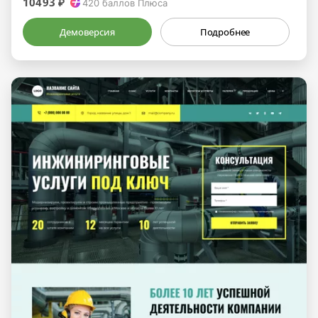
10493 ₽
420
баллов Плюса
Демоверсия
Подробнее