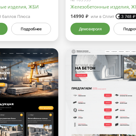
ые изделия, ЖБИ
Железобетонные изделия, Ж
14990 ₽
0
баллов Плюса
или в Сплит
3 748
₽
Подробнее
Демоверсия
Подро