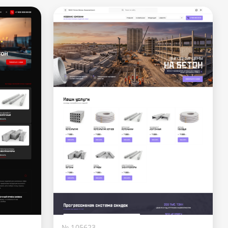
№ 105623