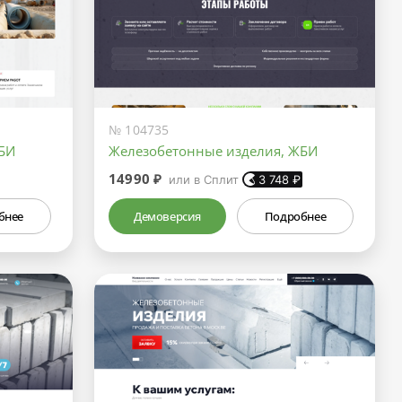
№ 104735
БИ
Железобетонные изделия, ЖБИ
14990 ₽
или в Сплит
3 748
₽
бнее
Демоверсия
Подробнее