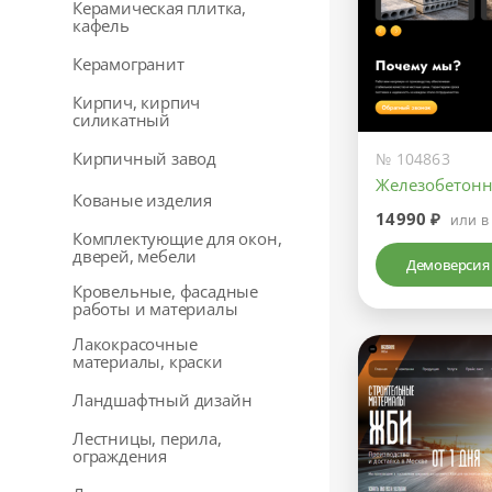
Керамическая плитка,
кафель
Керамогранит
Кирпич, кирпич
силикатный
Кирпичный завод
№ 104863
Железобетонн
Кованые изделия
14990 ₽
или в
Комплектующие для окон,
дверей, мебели
Демоверсия
Кровельные, фасадные
работы и материалы
Лакокрасочные
материалы, краски
Ландшафтный дизайн
Лестницы, перила,
ограждения