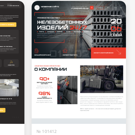
№ 101412