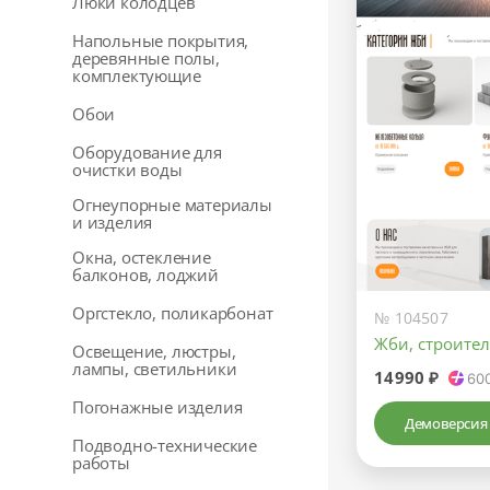
Люки колодцев
Напольные покрытия,
деревянные полы,
комплектующие
Обои
Оборудование для
очистки воды
Огнеупорные материалы
и изделия
Окна, остекление
балконов, лоджий
Оргстекло, поликарбонат
№ 104507
Жби, строите
Освещение, люстры,
лампы, светильники
14990 ₽
60
Погонажные изделия
Демоверсия
Подводно-технические
работы