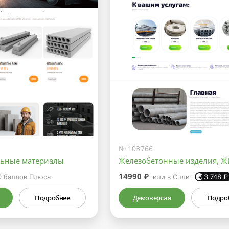
№ 103766
льные материалы
Железобетонные изделия, Ж
14990 ₽
0
баллов Плюса
или в Сплит
3 748
₽
Подробнее
Демоверсия
Подро