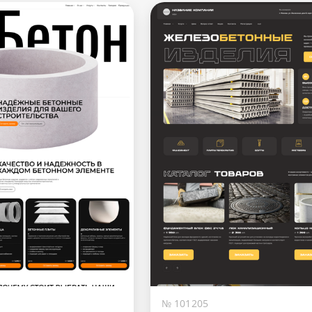
№ 101205