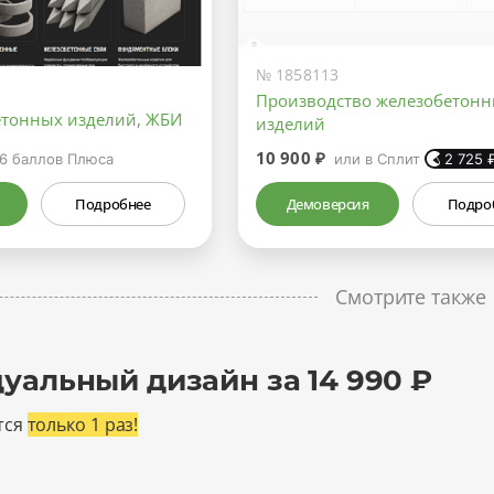
№ 1858113
Производство железобетон
етонных изделий, ЖБИ
изделий
10 900 ₽
6
баллов Плюса
или в Сплит
2 725
Подробнее
Демоверсия
Подро
Смотрите также
уальный дизайн за 14 990 ₽
тся
только 1 раз!