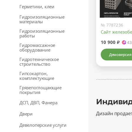
Герметики, клеи
Гидроизоляционные
материалы
№ 7787236
Гидроизоляционные
Сайт железоб
работы
10 900 ₽
43
Гидромассажное
оборудование
Демоверсия
Гидротехническое
строительство
Гипсокартон,
комплектующие
Грязепоглощающие
покрытия
Индивид
ДСП, ДВП, Фанера
Дизайн продае
Двери
Девелоперские услуги