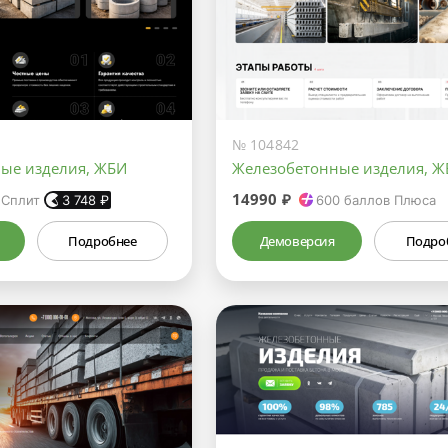
№ 104842
ые изделия, ЖБИ
Железобетонные изделия, Ж
14990 ₽
 Сплит
3 748
₽
600
баллов Плюса
Подробнее
Демоверсия
Подро