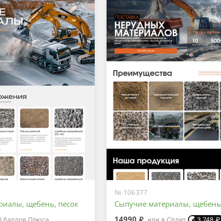
№ 106377
риалы, щебень, песок
Сыпучие материалы, щебень,
14990 ₽
0
баллов Плюса
или в Сплит
3 748
₽