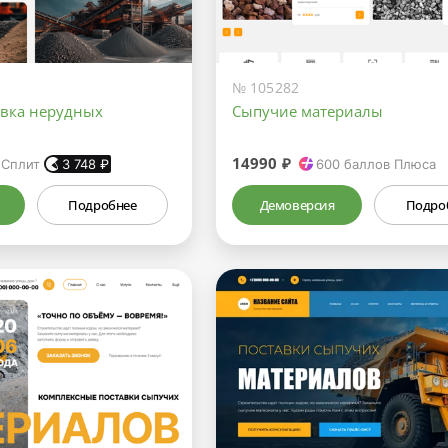
№ 105282
авка нерудных
Сыпучие материалы
14990 ₽
 Сплит
3 748
₽
600
баллов Плюса
Подробнее
Демоверсия
Подро