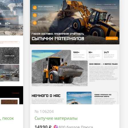
№ 106204
 песок
Сыпучие материалы
14990 ₽
600
баллов Плюса