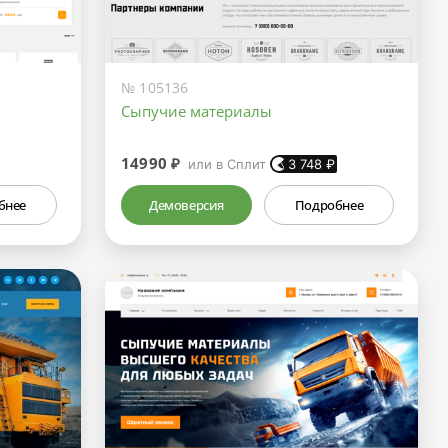
№ 105136
Сыпучие материалы
14990 ₽
или в Сплит
3 748
₽
бнее
Демоверсия
Подробнее