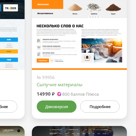
№ 99956
Сыпучие материалы
14990 ₽
600
баллов Плюса
бнее
Демоверсия
Подробнее