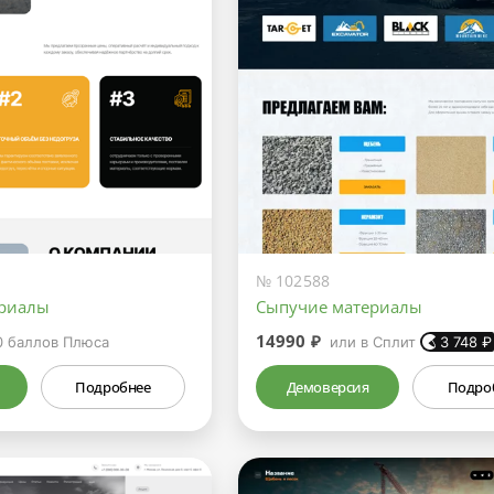
№ 102588
ериалы
Сыпучие материалы
14990 ₽
0
баллов Плюса
или в Сплит
3 748
₽
Подробнее
Демоверсия
Подро