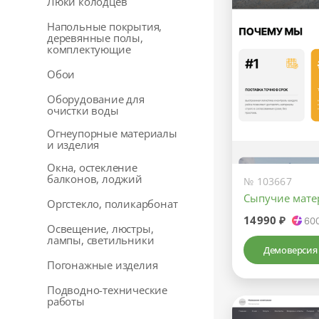
Люки колодцев
Напольные покрытия,
деревянные полы,
комплектующие
Обои
Оборудование для
очистки воды
Огнеупорные материалы
и изделия
Окна, остекление
балконов, лоджий
№ 103667
Сыпучие мат
Оргстекло, поликарбонат
14990 ₽
60
Освещение, люстры,
лампы, светильники
Демоверсия
Погонажные изделия
Подводно-технические
работы