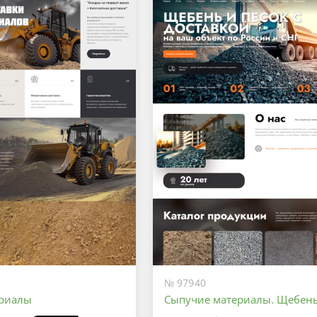
№ 97940
ериалы
Сыпучие материалы. Щебень