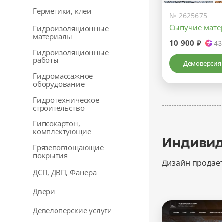
Герметики, клеи
№ 2625675
Сыпучие мат
Гидроизоляционные
материалы
10 900 ₽
43
Гидроизоляционные
работы
Демоверсия
Гидромассажное
оборудование
Гидротехническое
строительство
Гипсокартон,
комплектующие
Индивид
Грязепоглощающие
покрытия
Дизайн продае
ДСП, ДВП, Фанера
Двери
Девелоперские услуги