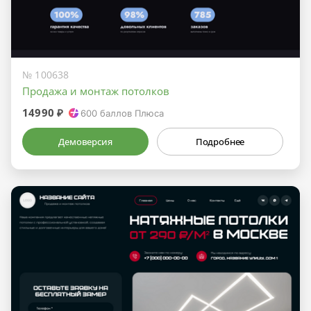
№ 100638
Продажа и монтаж потолков
14990 ₽
600
баллов Плюса
Демоверсия
Подробнее