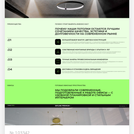
№ 103342