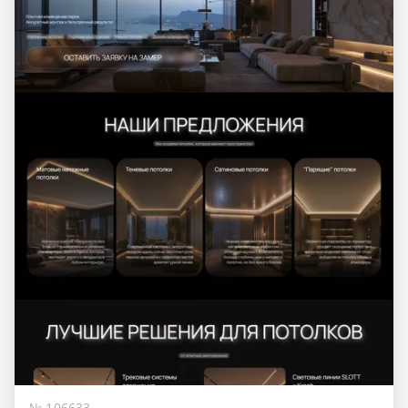
№ 106633