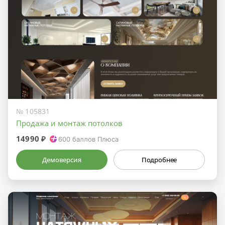
№ 105831
Продажа и монтаж потолков
14990 ₽
600
баллов Плюса
Демоверсия
Подробнее