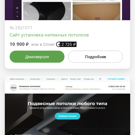
№ 2821571
Сайт установка натяжных потолков
10 900 ₽
или в Сплит
2 725
₽
Демоверсия
Подробнее