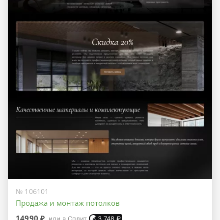
№ 106101
Продажа и монтаж потолков
14990 ₽
или в Сплит
3 748
₽