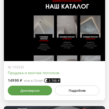
№ 103235
Продажа и монтаж потолков
14990 ₽
или в Сплит
3 748
₽
Демоверсия
Подробнее