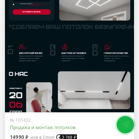
№ 101432
Продажа и монтаж потолков
14990 ₽
или в Сплит
3 748
₽