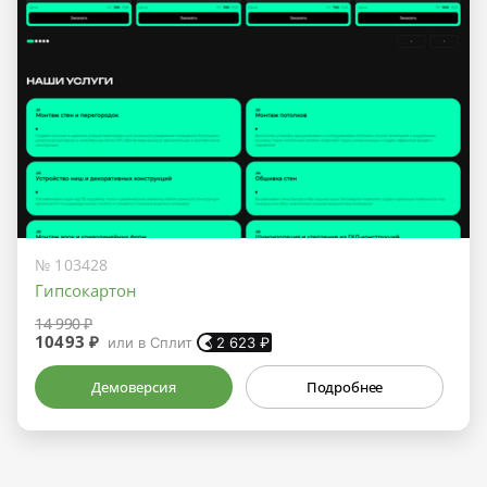
№ 103428
Гипсокартон
14 990 ₽
10493 ₽
или в Сплит
2 623
₽
Демоверсия
Подробнее