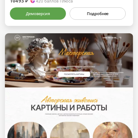
10493 ₽
420
баллов Плюса
Демоверсия
Подробнее