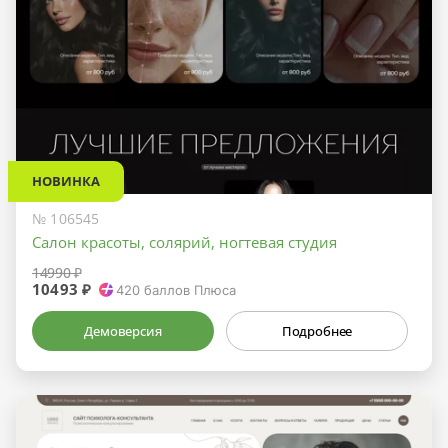
НОВИНКА
№ 106545
Салон красоты, солярий, ногтевая студия
14990 ₽
10493 ₽
420
баллов Плюса
Демоверсия
Подробнее