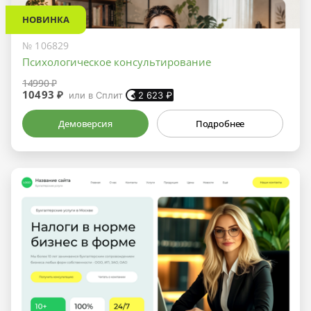
НОВИНКА
№ 106829
Психологическое консультирование
14990 ₽
10493 ₽
или в Сплит
2 623
₽
Демоверсия
Подробнее