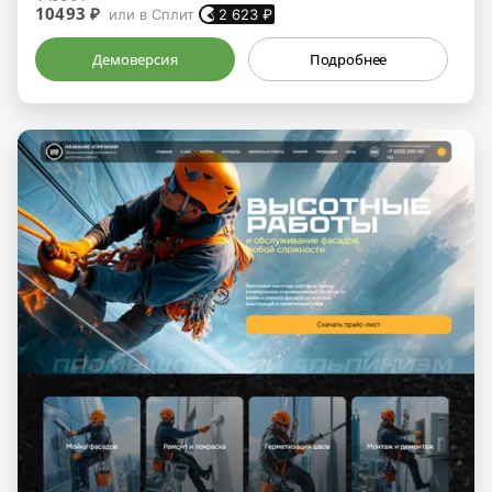
10493 ₽
или в Сплит
2 623
₽
Демоверсия
Подробнее