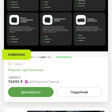
НОВИНКА
№ 106427
Ремонт оргтехники
14990 ₽
10493 ₽
420
баллов Плюса
Демоверсия
Подробнее