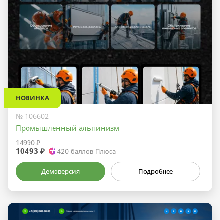
НОВИНКА
№ 106602
Промышленный альпинизм
14990 ₽
10493 ₽
420
баллов Плюса
Демоверсия
Подробнее