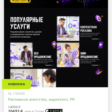
НОВИНКА
№ 106668
Рекламное агентство, маркетинг, PR
14990 ₽
10493 ₽
или в Сплит
2 623
₽