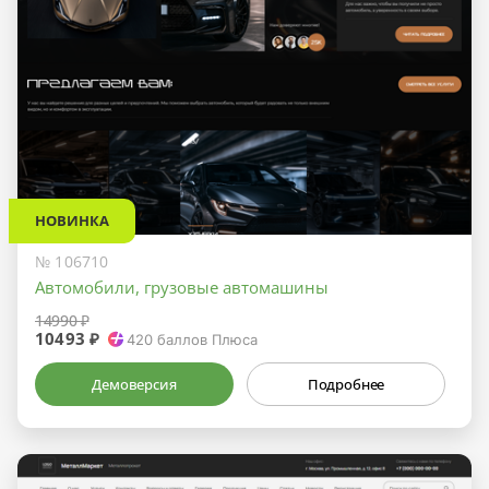
НОВИНКА
№ 106710
Автомобили, грузовые автомашины
14990 ₽
10493 ₽
420
баллов Плюса
Демоверсия
Подробнее