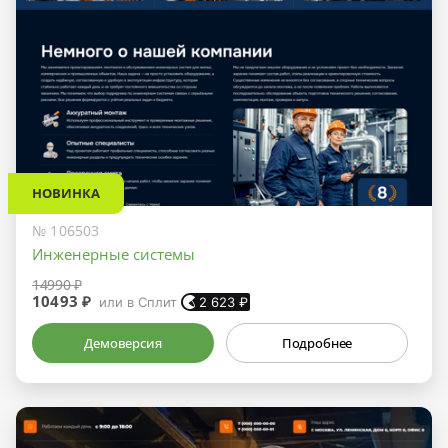
НОВИНКА
№ 106503
Инженерные системы
14990 ₽
10493 ₽
или в Сплит
2 623
₽
Демоверсия
Подробнее