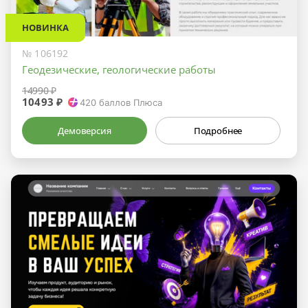
НОВИНКА
№ 106192
Геодезические, геологические работы
14990 ₽
10493 ₽
420
баллов Плюса
Демоверсия
Подробнее