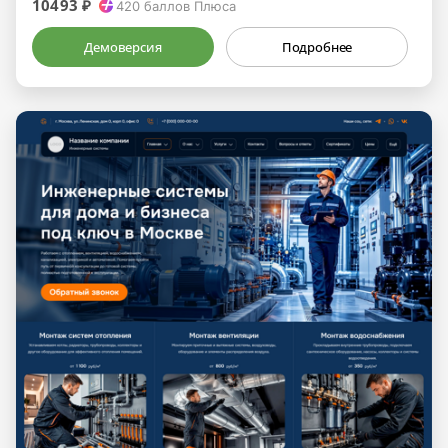
10493 ₽
420
баллов Плюса
Демоверсия
Подробнее