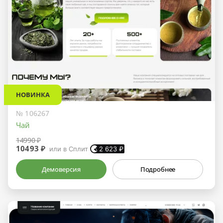
НОВИНКА
№ 106267
Чай
14990 ₽
10493 ₽
или в Сплит
2 623
₽
Демоверсия
Подробнее