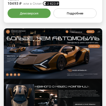
10493 ₽
или в Сплит
2 623
₽
Демоверсия
Подробнее