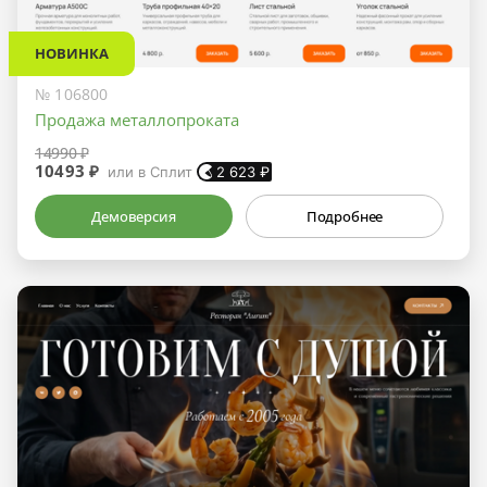
НОВИНКА
№ 106800
Продажа металлопроката
14990 ₽
10493 ₽
или в Сплит
2 623
₽
Демоверсия
Подробнее