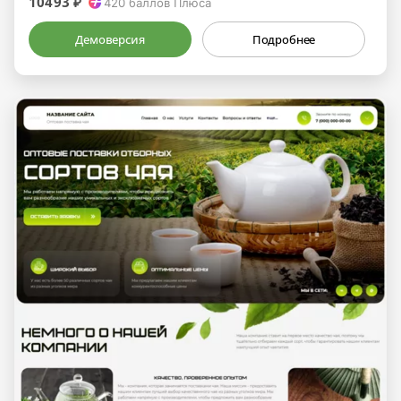
10493 ₽
420
баллов Плюса
Демоверсия
Подробнее