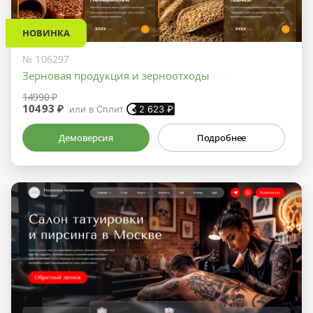
НОВИНКА
№ 106297
Зерновая продукция и зерноотходы
14990 ₽
10493 ₽
или в Сплит
2 623
₽
Демоверсия
Подробнее