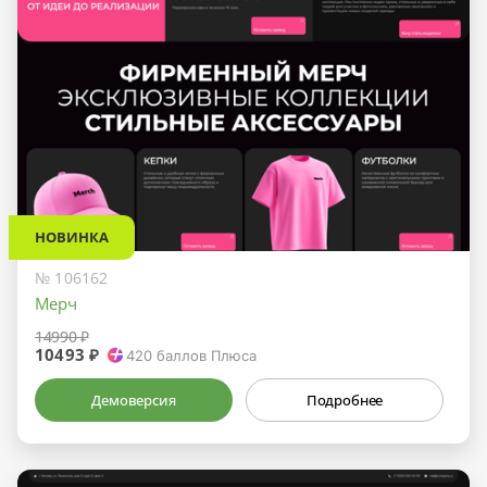
НОВИНКА
№ 106162
Мерч
14990 ₽
10493 ₽
420
баллов Плюса
Демоверсия
Подробнее