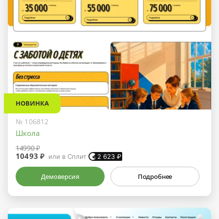
НОВИНКА
№ 106812
Школа
14990 ₽
10493 ₽
или в Сплит
2 623
₽
Демоверсия
Подробнее