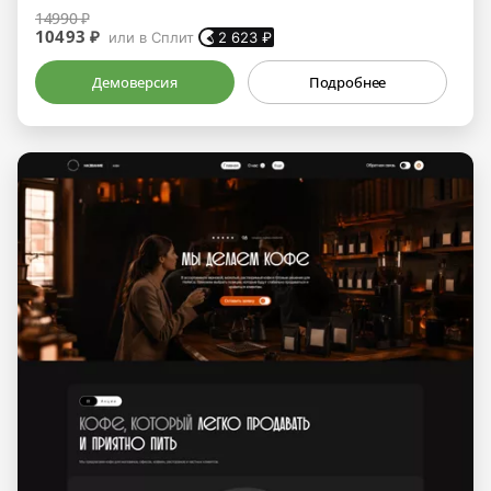
14990 ₽
10493 ₽
или в Сплит
2 623
₽
Демоверсия
Подробнее