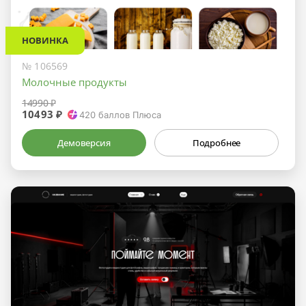
НОВИНКА
№ 106569
Молочные продукты
14990 ₽
10493 ₽
420
баллов Плюса
Демоверсия
Подробнее