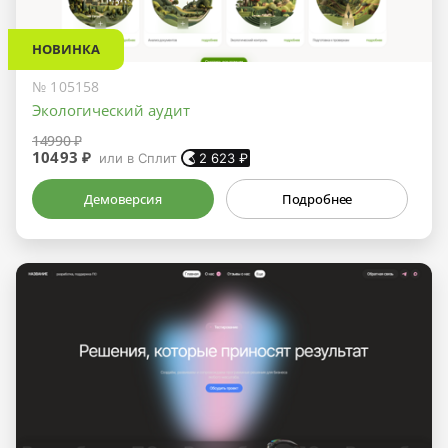
НОВИНКА
№ 105158
Экологический аудит
14990 ₽
10493 ₽
или в Сплит
2 623
₽
Демоверсия
Подробнее