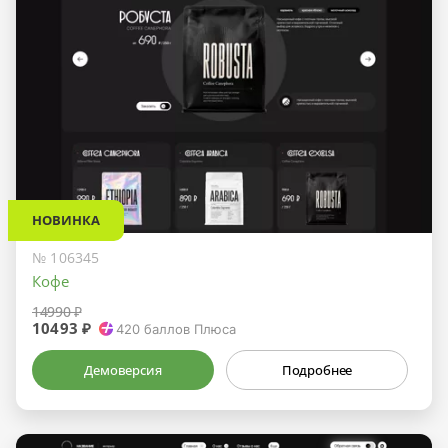
НОВИНКА
№ 106345
Кофе
14990 ₽
10493 ₽
420
баллов Плюса
Демоверсия
Подробнее