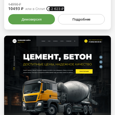
14990 ₽
10493 ₽
или в Сплит
2 623
₽
Демоверсия
Подробнее