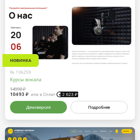
НОВИНКА
№ 106259
Курсы вокала
14990 ₽
10493 ₽
или в Сплит
2 623
₽
Демоверсия
Подробнее