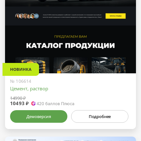
НОВИНКА
№ 106614
Цемент, раствор
14990 ₽
10493 ₽
420
баллов Плюса
Демоверсия
Подробнее