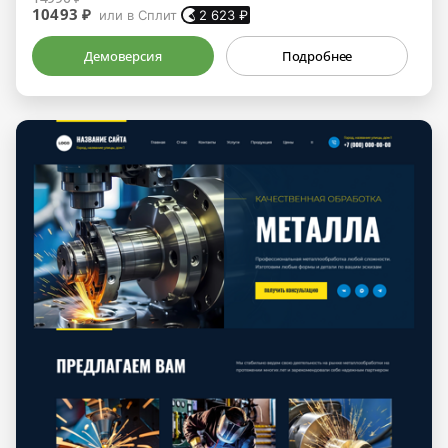
10493 ₽
или в Сплит
2 623
₽
Демоверсия
Подробнее