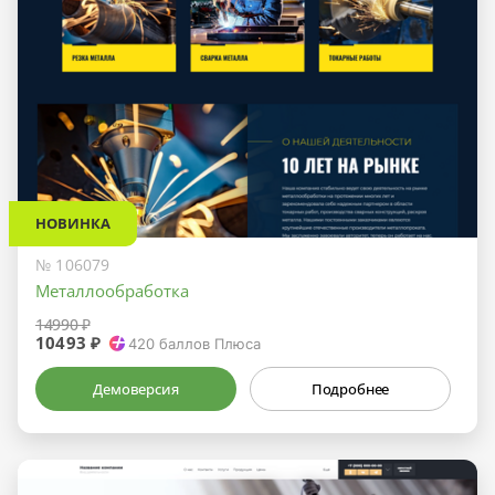
НОВИНКА
№ 106079
Металлообработка
14990 ₽
10493 ₽
420
баллов Плюса
Демоверсия
Подробнее