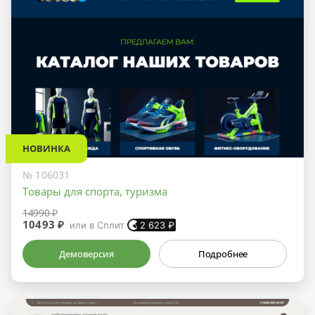
НОВИНКА
№ 106031
Товары для спорта, туризма
14990 ₽
10493 ₽
или в Сплит
2 623
₽
Демоверсия
Подробнее