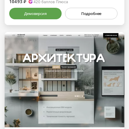
10493 ₽
420
баллов Плюса
Демоверсия
Подробнее