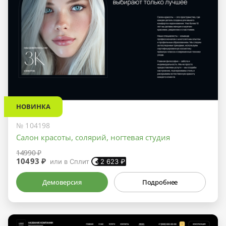
НОВИНКА
№ 104198
Салон красоты, солярий, ногтевая студия
14990 ₽
10493 ₽
или в Сплит
2 623
₽
Демоверсия
Подробнее