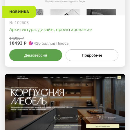
НОВИНКА
№ 102603
Архитектура, дизайн, проектирование
14990 ₽
10493 ₽
420
баллов Плюса
Демоверсия
Подробнее