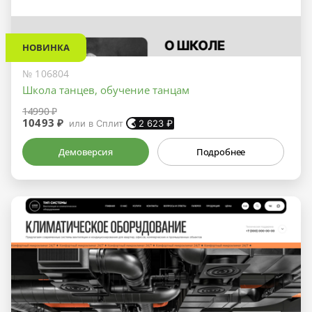
НОВИНКА
№ 106804
Школа танцев, обучение танцам
14990 ₽
10493 ₽
или в Сплит
2 623
₽
Демоверсия
Подробнее