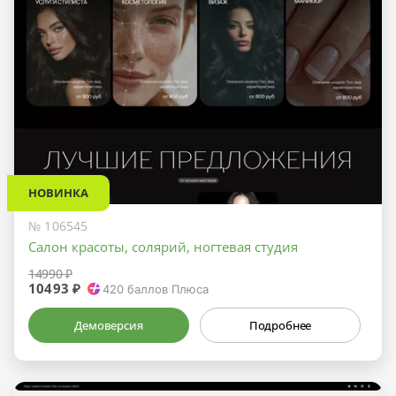
НОВИНКА
№ 106545
Салон красоты, солярий, ногтевая студия
14990 ₽
10493 ₽
420
баллов Плюса
Демоверсия
Подробнее