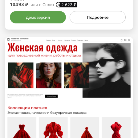
10493 ₽
или в Сплит
2 623
₽
Демоверсия
Подробнее