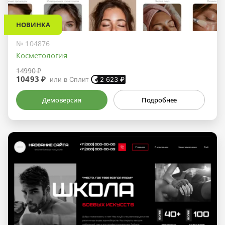
НОВИНКА
№ 104876
Косметология
14990 ₽
10493 ₽
или в Сплит
2 623
₽
Демоверсия
Подробнее