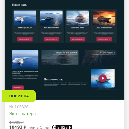
НОВИНКА
№ 106326
Яхты, катера
14990 ₽
10493 ₽
или в Сплит
2 623
₽