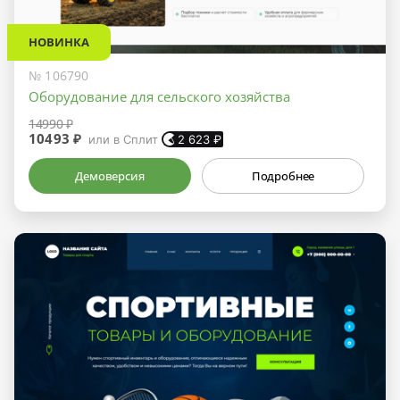
НОВИНКА
№ 106790
Оборудование для сельского хозяйства
14990 ₽
10493 ₽
или в Сплит
2 623
₽
Демоверсия
Подробнее