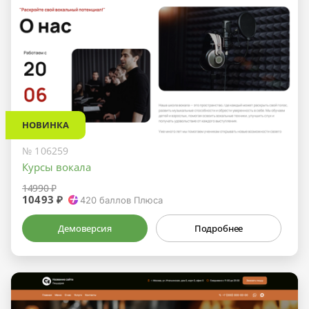
НОВИНКА
№ 106259
Курсы вокала
14990 ₽
10493 ₽
420
баллов Плюса
Демоверсия
Подробнее