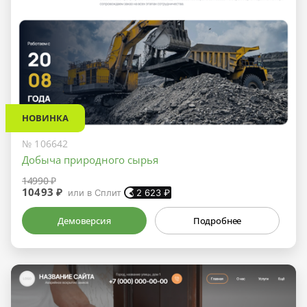
НОВИНКА
№ 106642
Добыча природного сырья
14990 ₽
10493 ₽
или в Сплит
2 623
₽
Демоверсия
Подробнее