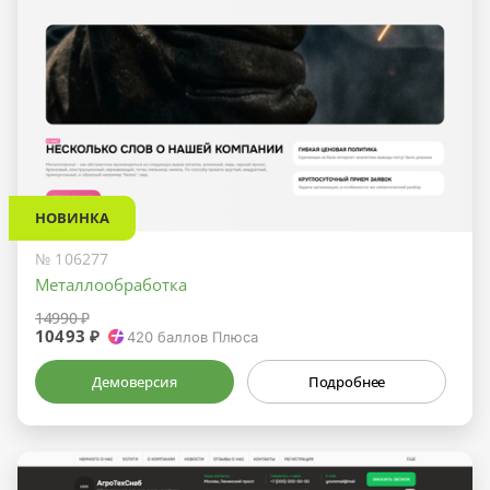
НОВИНКА
№ 106277
Металлообработка
14990 ₽
10493 ₽
420
баллов Плюса
Демоверсия
Подробнее