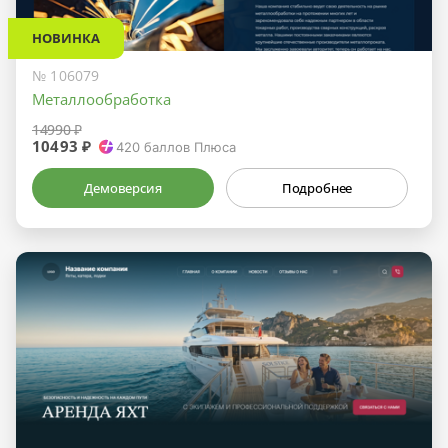
НОВИНКА
№ 106079
Металлообработка
14990 ₽
10493 ₽
420
баллов Плюса
Демоверсия
Подробнее