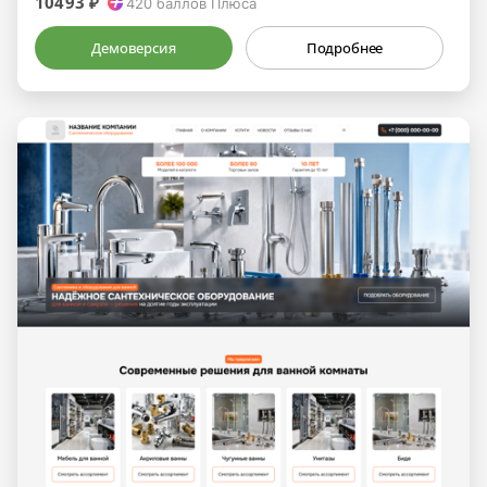
10493 ₽
420
баллов Плюса
Демоверсия
Подробнее