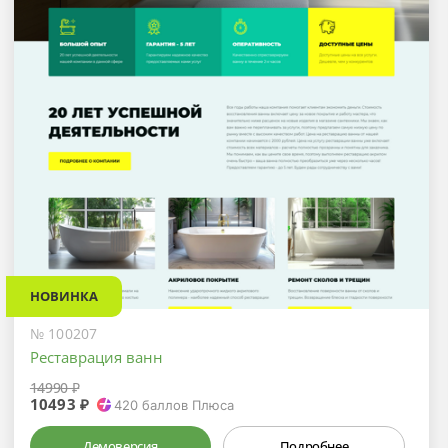
НОВИНКА
№ 100207
Реставрация ванн
14990 ₽
10493 ₽
420
баллов Плюса
Демоверсия
Подробнее