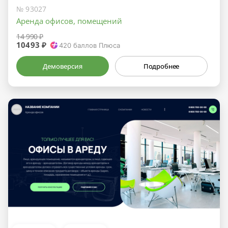
№ 93027
Аренда офисов, помещений
14 990 ₽
10493 ₽
420
баллов Плюса
Демоверсия
Подробнее