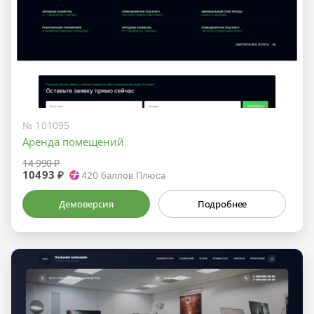
№ 101095
Аренда помещений
14 990 ₽
10493 ₽
420
баллов Плюса
Демоверсия
Подробнее