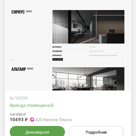
№ 98299
Аренда помещений
14 990 ₽
10493 ₽
420
баллов Плюса
Демоверсия
Подробнее