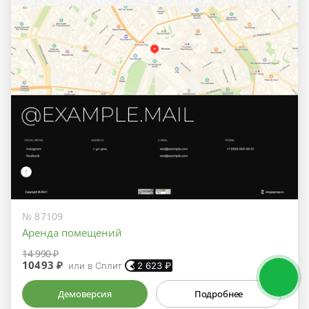
№ 87109
Аренда помещений
14 990 ₽
10493 ₽
или в Сплит
2 623
₽
Демоверсия
Подробнее