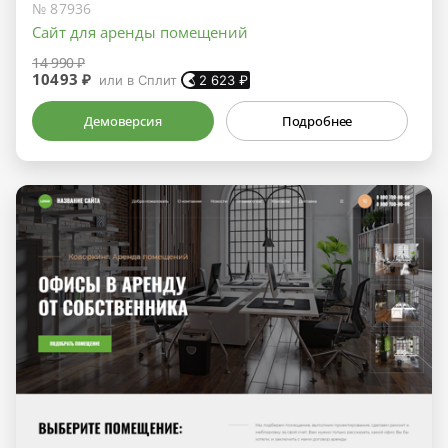
№ 87936
Сайт для аренды помещений
14 990 ₽
10493 ₽
или в Сплит
2 623
₽
Демоверсия
Подробнее