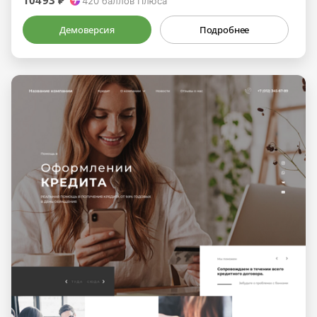
10493 ₽
420
баллов Плюса
Демоверсия
Подробнее