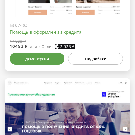
№ 87483
Помощь в оформлении кредита
14 990 ₽
10493 ₽
или в Сплит
2 623
₽
Демоверсия
Подробнее