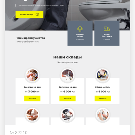
№ 87210