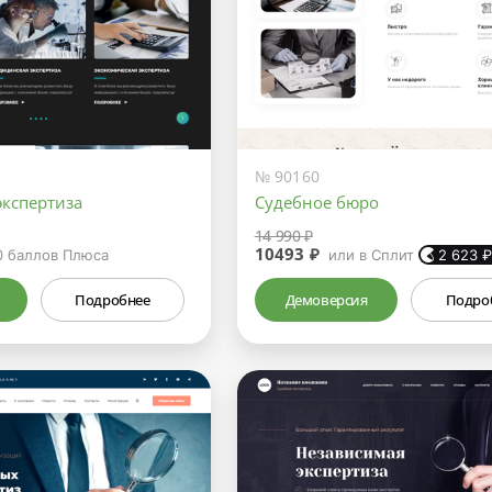
№ 90160
экспертиза
Судебное бюро
14 990 ₽
10493 ₽
0
баллов Плюса
или в Сплит
2 623
Подробнее
Демоверсия
Подро