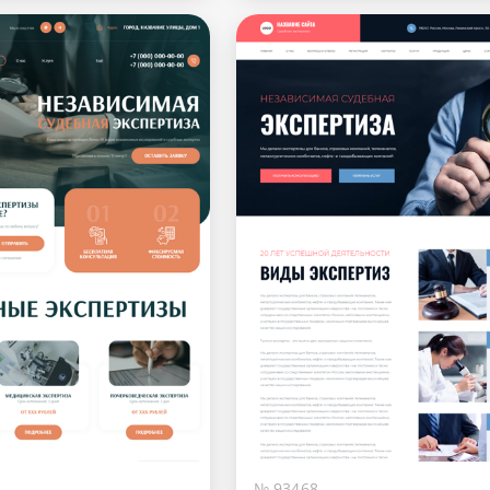
№ 93468