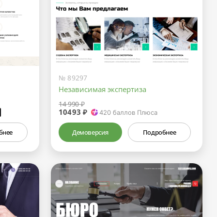
№ 89297
Независимая экспертиза
14 990 ₽
10493 ₽
₽
420
баллов Плюса
бнее
Демоверсия
Подробнее