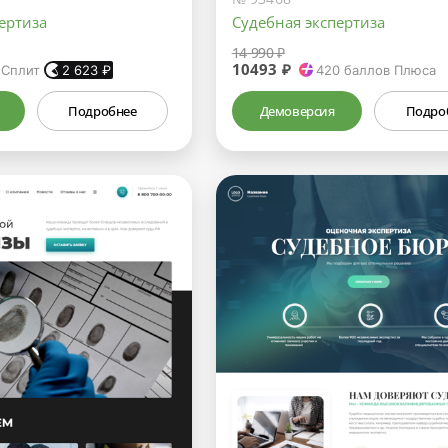
ертиза
Судебная экспертиза
14 990 ₽
10493 ₽
 Сплит
2 623
₽
420
баллов Плюса
Подробнее
Демоверсия
Подро