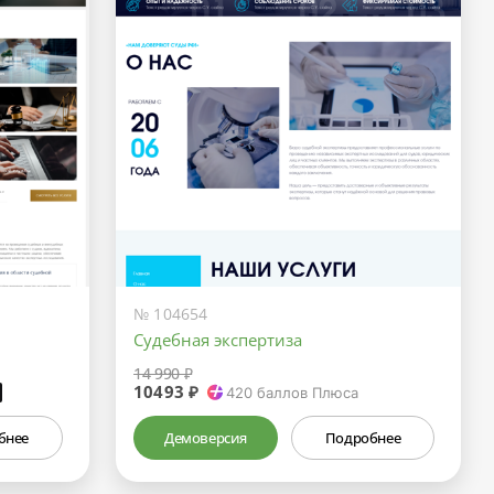
№ 104654
Судебная экспертиза
14 990 ₽
10493 ₽
₽
420
баллов Плюса
бнее
Демоверсия
Подробнее