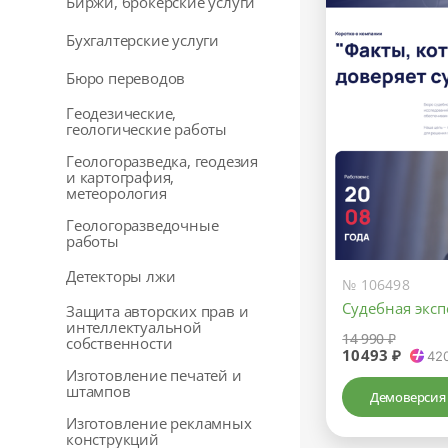
Биржи, брокерские услуги
Бухгалтерские услуги
Бюро переводов
Геодезические,
геологические работы
Геологоразведка, геодезия
и картография,
метеорология
Геологоразведочные
работы
Детекторы лжи
№ 106498
Судебная эксп
Защита авторских прав и
интеллектуальной
14 990 ₽
собственности
10493 ₽
42
Изготовление печатей и
штампов
Демоверсия
Изготовление рекламных
конструкций