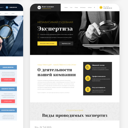
№ 92689