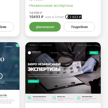
Независимая экспертиза
14 990 ₽
10493 ₽
или в Сплит
2 623
₽
бнее
Демоверсия
Подробнее