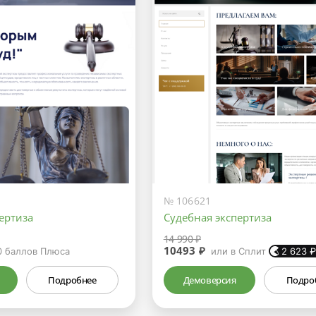
№ 106621
ертиза
Судебная экспертиза
14 990 ₽
10493 ₽
0
баллов Плюса
или в Сплит
2 623
Подробнее
Демоверсия
Подро