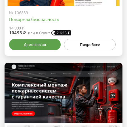
№ 106839
Пожарная безопасность
14 990 ₽
10493 ₽
или в Сплит
2 623
₽
Демоверсия
Подробнее