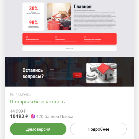
№ 102995
Пожарная безопасность
14 990 ₽
10493 ₽
420
баллов Плюса
Демоверсия
Подробнее