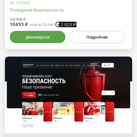
№ 103806
Пожарная безопасность
14 990 ₽
10493 ₽
или в Сплит
2 623
₽
Демоверсия
Подробнее