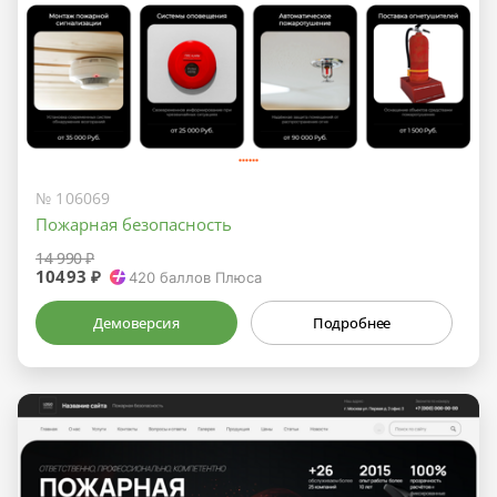
№ 106069
Пожарная безопасность
14 990 ₽
10493 ₽
420
баллов Плюса
Демоверсия
Подробнее