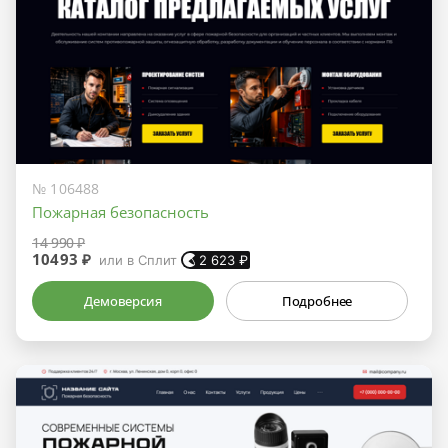
№ 106488
Пожарная безопасность
14 990 ₽
10493 ₽
или в Сплит
2 623
₽
Демоверсия
Подробнее