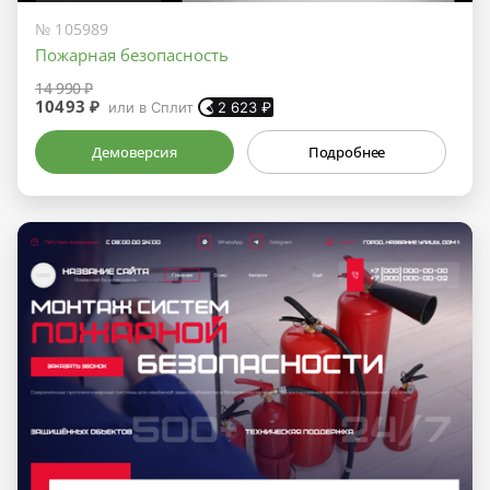
№ 105989
Пожарная безопасность
14 990 ₽
10493 ₽
или в Сплит
2 623
₽
Демоверсия
Подробнее