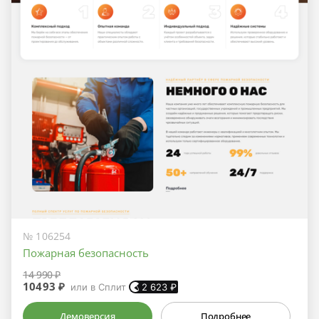
№ 106254
Пожарная безопасность
14 990 ₽
10493 ₽
или в Сплит
2 623
₽
Демоверсия
Подробнее