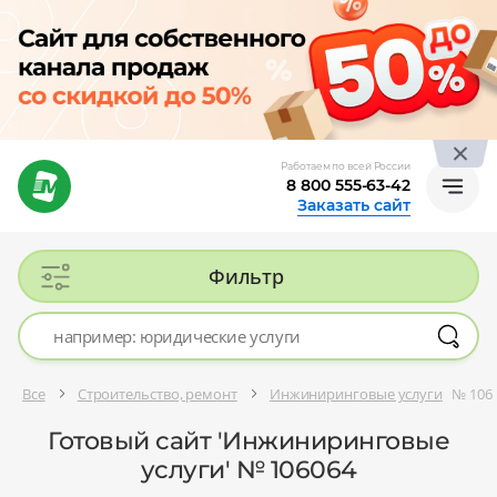
Работаем по всей России
8 800 555-63-42
Заказать сайт
Фильтр
Все
Строительство, ремонт
Инжиниринговые услуги
№ 106
Готовый сайт 'Инжиниринговые
услуги' № 106064