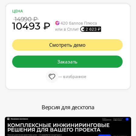
ЦЕНА
14990 ₽
10493 ₽
420
баллов Плюса
или в Сплит
2 623
₽
Смотреть демо
Заказать
— в избранное
Версия для десктопа