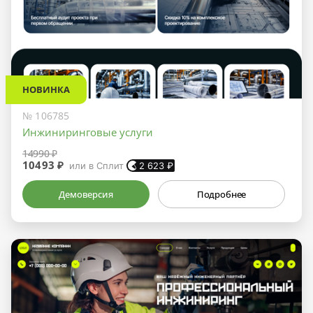
НОВИНКА
№ 106785
Инжиниринговые услуги
14990 ₽
10493 ₽
или в Сплит
2 623
₽
Демоверсия
Подробнее