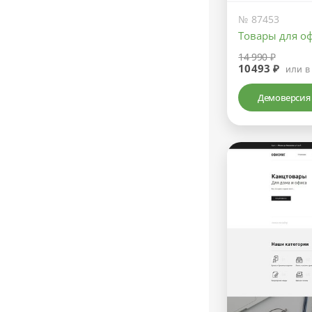
№ 87453
Товары для о
14 990 ₽
10493 ₽
или в
Демоверсия