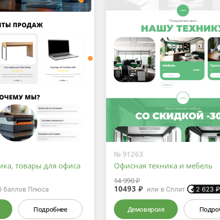
№ 91263
ика, товары для офиса
Офисная техника и мебель
14 990 ₽
10493 ₽
0
баллов Плюса
или в Сплит
2 623
Подробнее
Демоверсия
Подро