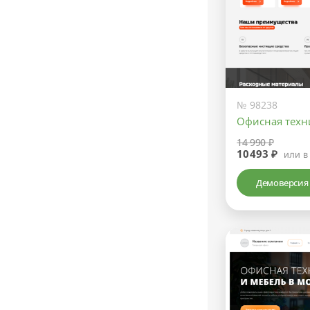
№ 98238
Офисная техн
14 990 ₽
10493 ₽
или в
Демоверсия