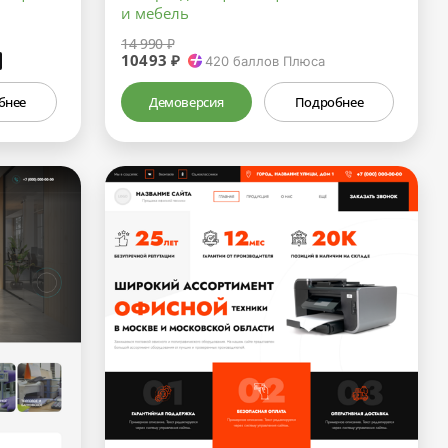
и мебель
14 990 ₽
10493 ₽
₽
420
баллов Плюса
бнее
Демоверсия
Подробнее