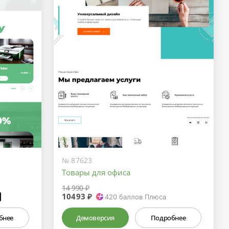
№ 87623
Товары для офиса
14 990 ₽
10493 ₽
₽
420
баллов Плюса
бнее
Демоверсия
Подробнее