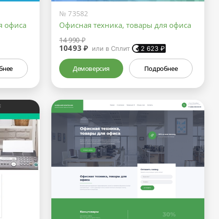
№ 73582
я офиса
Офисная техника, товары для офиса
14 990 ₽
10493 ₽
или в Сплит
2 623
₽
бнее
Демоверсия
Подробнее