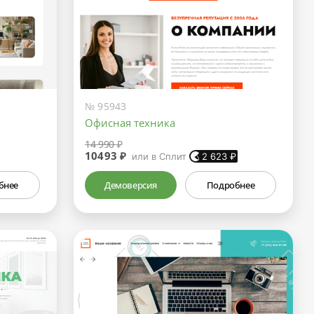
№ 95943
Офисная техника
14 990 ₽
10493 ₽
или в Сплит
2 623
₽
бнее
Демоверсия
Подробнее