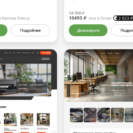
14 990 ₽
10493 ₽
0
баллов Плюса
или в Сплит
2 623
Подробнее
Демоверсия
Подро