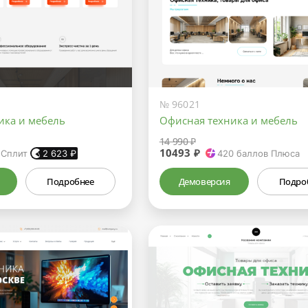
№ 96021
ика и мебель
Офисная техника и мебель
14 990 ₽
10493 ₽
 Сплит
2 623
₽
420
баллов Плюса
Подробнее
Демоверсия
Подро