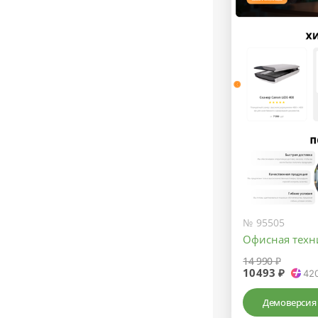
№ 95505
Офисная техн
14 990 ₽
10493 ₽
42
Демоверсия