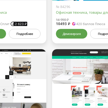
№ 84296
фиса
Офисная техника, товары дл
14 990 ₽
10493 ₽
 Сплит
2 623
₽
420
баллов Плюса
Подробнее
Демоверсия
Подро