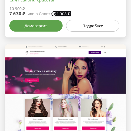
10 900 ₽
7 630 ₽
или в Сплит
1 908
₽
Демоверсия
Подробнее