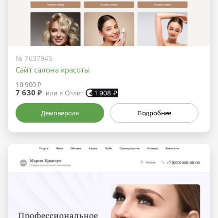
№ 7637945
Сайт салона красоты
10 900 ₽
7 630 ₽
или в Сплит
1 908
₽
Демоверсия
Подробнее