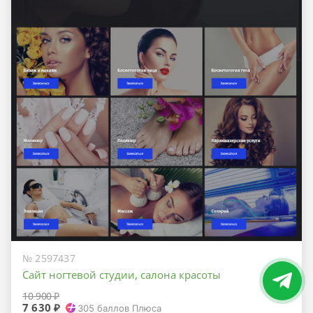
№ 2597437
Сайт ногтевой студии, салона красоты
10 900 ₽
7 630 ₽
305
баллов Плюса