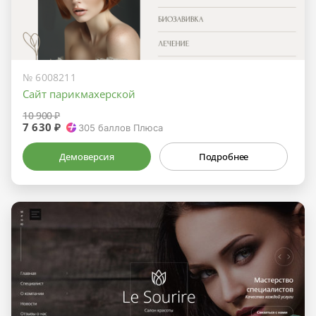
№ 6008211
Сайт парикмахерской
10 900 ₽
7 630 ₽
305
баллов Плюса
Демоверсия
Подробнее