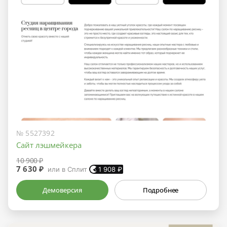
№ 5527392
Сайт лэшмейкера
10 900 ₽
7 630 ₽
или в Сплит
1 908
₽
Демоверсия
Подробнее