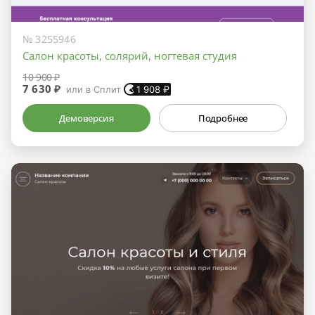
№ 3255946
Салон красоты, солярий, ногтевая студия
10 900 ₽
7 630 ₽
или в Сплит
1 908
₽
Демоверсия
Подробнее