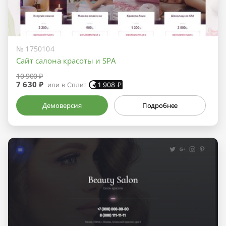
№ 1750104
Сайт салона красоты и SPA
10 900 ₽
7 630 ₽
или в Сплит
1 908
₽
Демоверсия
Подробнее