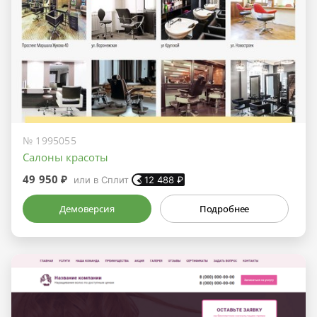
№ 1995055
Салоны красоты
49 950 ₽
или в Сплит
12 488
₽
Демоверсия
Подробнее