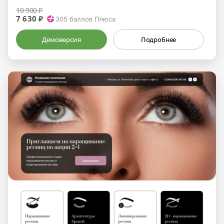
10 900 ₽
7 630 ₽
305
баллов Плюса
Демоверсия
Подробнее