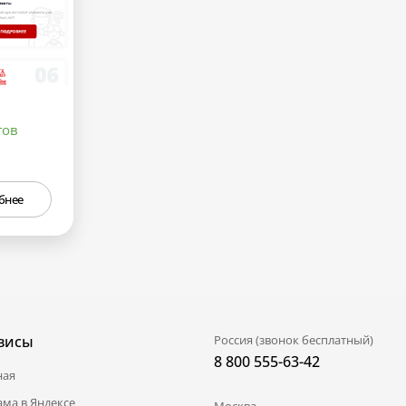
гов
бнее
висы
Россия (звонок бесплатный)
8 800 555-63-42
ная
ама в Яндексе
Москва