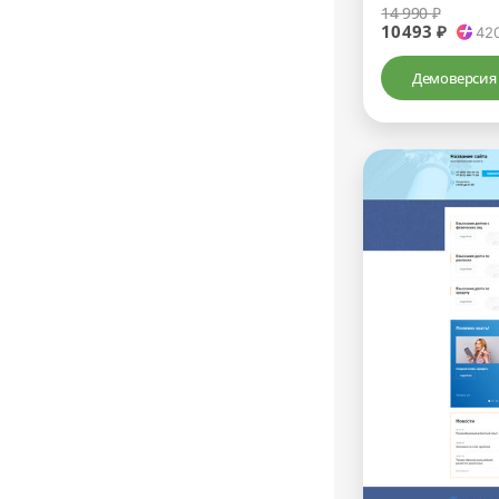
14 990 ₽
10493 ₽
42
Демоверсия