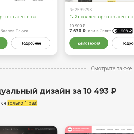
№ 2599798
рского агентства
Сайт коллекторского агентст
10 900 ₽
7 630 ₽
баллов Плюса
или в Сплит
1 908
₽
Подробнее
Демоверсия
Подро
Смотрите также
уальный дизайн за 10 493 ₽
тся
только 1 раз!