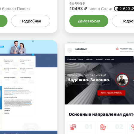
14 990 ₽
10493 ₽
0
баллов Плюса
или в Сплит
2 623
Подробнее
Демоверсия
Подро