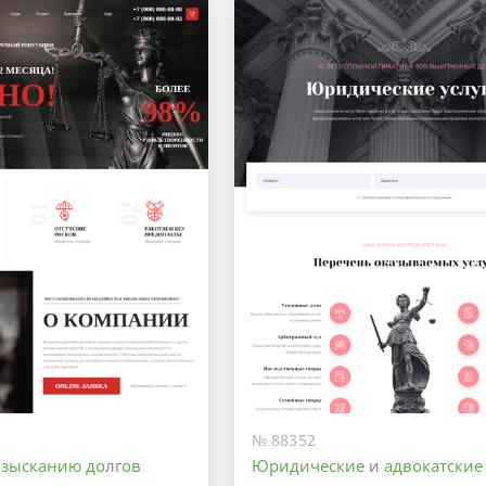
№ 88352
 взысканию долгов
Юридические и адвокатские 