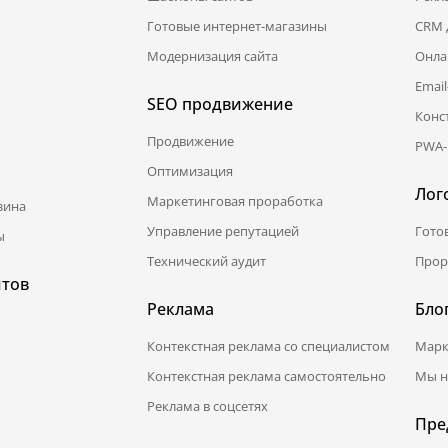
Готовые интернет-магазины
CRM 
Модернизация сайта
Онла
Emai
SEO продвижение
Конс
Продвижение
PWA-
Оптимизация
Лог
Маркетинговая проработка
зина
Управление репутацией
Гото
ы
Технический аудит
Прор
йтов
Реклама
Бло
Контекстная реклама со специалистом
Марк
Контекстная реклама самостоятельно
Мы н
Реклама в соцсетях
Пре