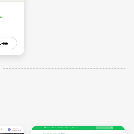
ва
бнее