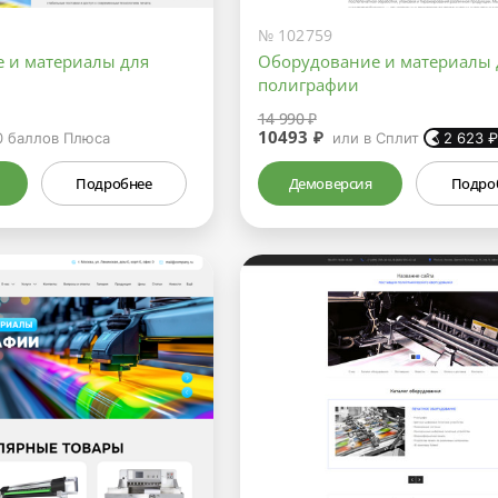
№ 102759
 и материалы для
Оборудование и материалы 
полиграфии
14 990 ₽
10493 ₽
0
баллов Плюса
или в Сплит
2 623
Подробнее
Демоверсия
Подро