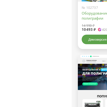
№ 102737
Оборудование
полиграфии
14 990 ₽
10493 ₽
42
Демоверсия