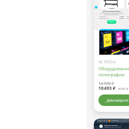
№ 99254
Оборудование
полиграфии
14 990 ₽
10493 ₽
или в
Демоверсия