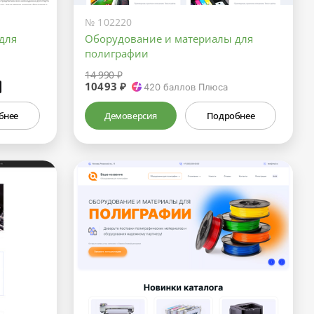
№ 102220
для
Оборудование и материалы для
полиграфии
14 990 ₽
10493 ₽
₽
420
баллов Плюса
бнее
Демоверсия
Подробнее