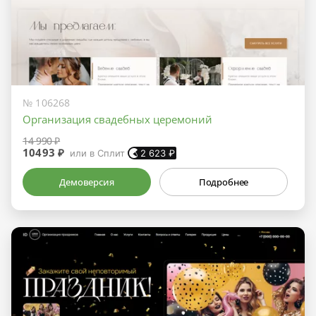
№ 106268
Организация свадебных церемоний
14 990 ₽
10493 ₽
или в Сплит
2 623
₽
Демоверсия
Подробнее