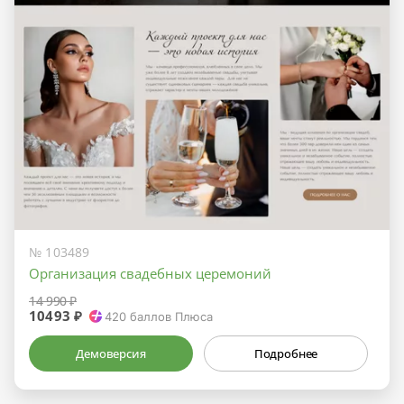
№ 103489
Организация свадебных церемоний
14 990 ₽
10493 ₽
420
баллов Плюса
Демоверсия
Подробнее