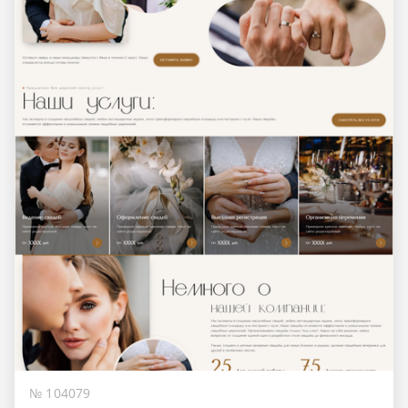
№ 104079