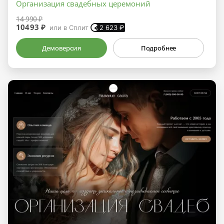
Организация свадебных церемоний
14 990 ₽
10493 ₽
или в Сплит
2 623
₽
Демоверсия
Подробнее