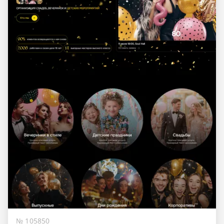
№ 105850