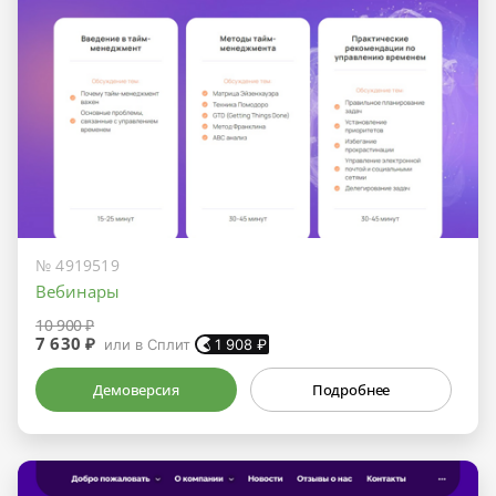
№ 4919519
Вебинары
10 900 ₽
7 630 ₽
или в Сплит
1 908
₽
Демоверсия
Подробнее