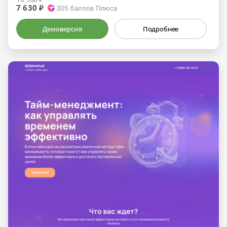
7 630 ₽
305
баллов Плюса
Демоверсия
Подробнее