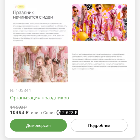
№ 105844
Организация праздников
14 990 ₽
10493 ₽
или в Сплит
2 623
₽
Демоверсия
Подробнее