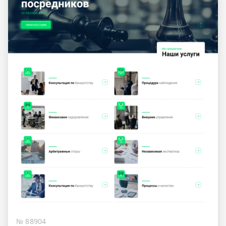
№ 88904