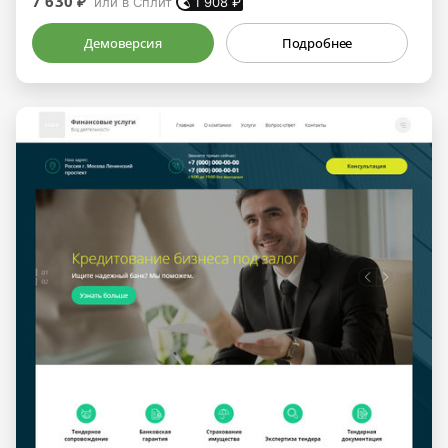
7 630 ₽
или в Сплит
1 908
₽
Демоверсия
Подробнее