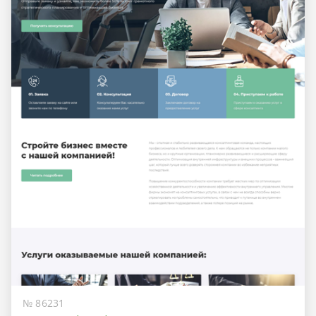
№ 86231