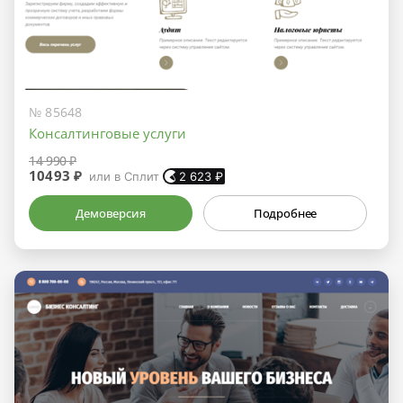
№ 85648
Консалтинговые услуги
14 990 ₽
10493 ₽
или в Сплит
2 623
₽
Демоверсия
Подробнее