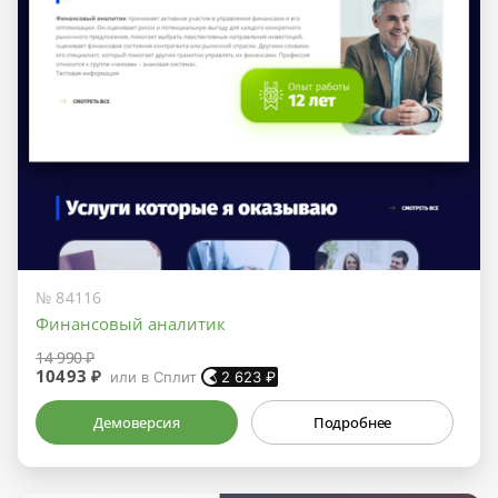
№ 84116
Финансовый аналитик
14 990 ₽
10493 ₽
или в Сплит
2 623
₽
Демоверсия
Подробнее