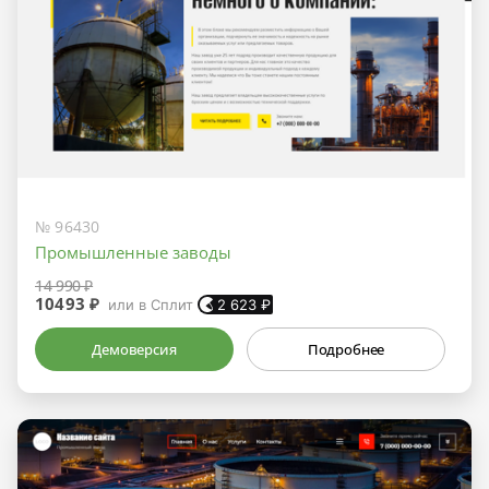
№ 96430
Промышленные заводы
14 990 ₽
10493 ₽
или в Сплит
2 623
₽
Демоверсия
Подробнее