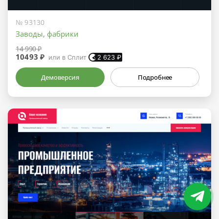
№ 93130
Заводы, фабрики
14 990 ₽
10493 ₽
или в Сплит
2 623
₽
Демоверсия
Подробнее