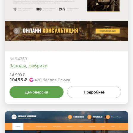
№ 94269
Заводы, фабрики
14 990 ₽
10493 ₽
420
баллов Плюса
Демоверсия
Подробнее