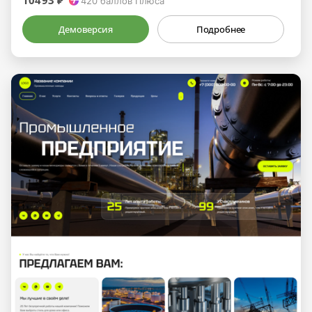
10493 ₽
420
баллов Плюса
Демоверсия
Подробнее