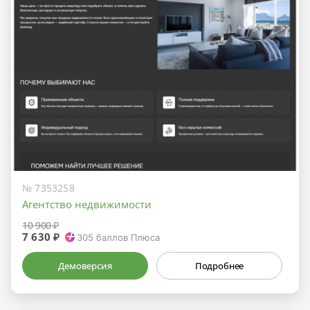
№ 7353258
Агентство недвижимости
10 900 ₽
7 630 ₽
305
баллов Плюса
Демоверсия
Подробнее