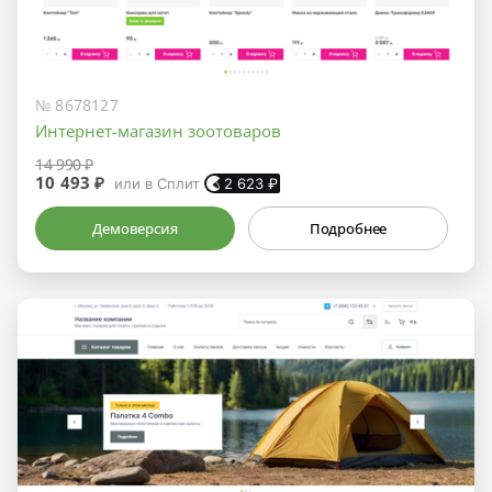
№ 8678127
Интернет-магазин зоотоваров
14 990 ₽
10 493 ₽
или в Сплит
2 623
₽
Демоверсия
Подробнее