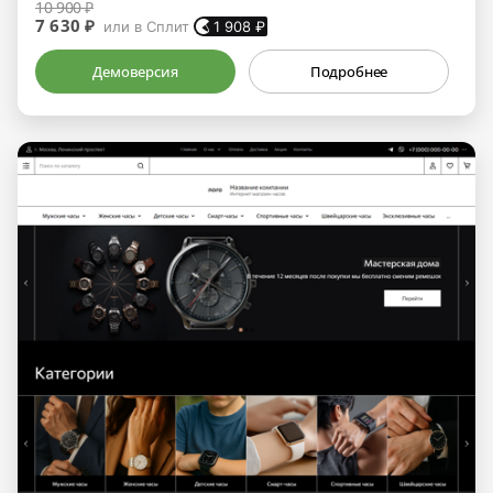
10 900 ₽
7 630 ₽
или в Сплит
1 908
₽
Демоверсия
Подробнее