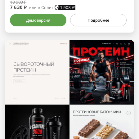
10 900 ₽
7 630 ₽
или в Сплит
1 908
₽
Демоверсия
Подробнее