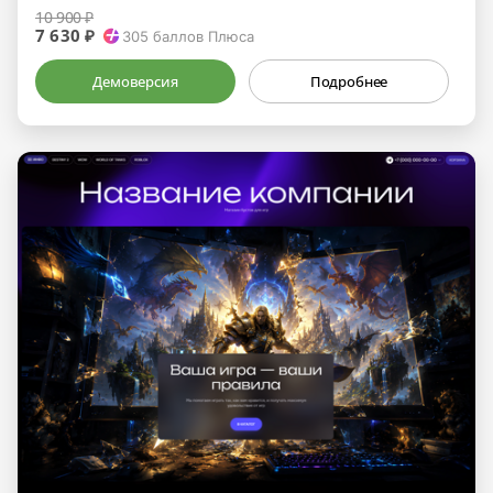
10 900 ₽
7 630 ₽
305
баллов Плюса
Демоверсия
Подробнее