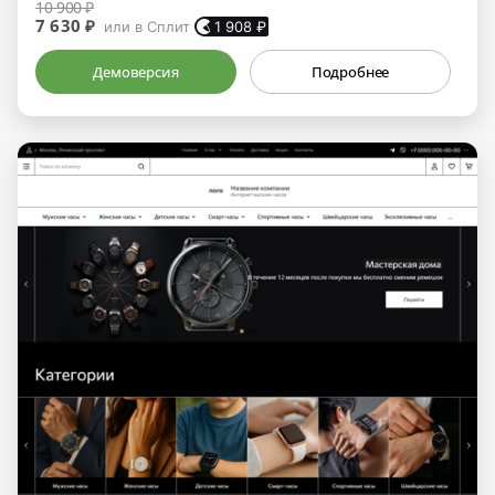
10 900 ₽
7 630 ₽
или в Сплит
1 908
₽
Демоверсия
Подробнее