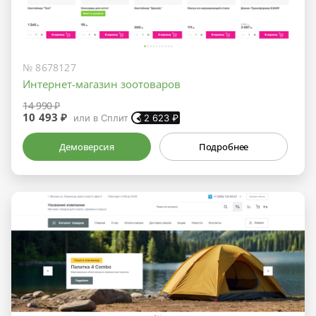
№ 8678127
Интернет-магазин зоотоваров
14 990 ₽
10 493 ₽
или в Сплит
2 623
₽
Демоверсия
Подробнее