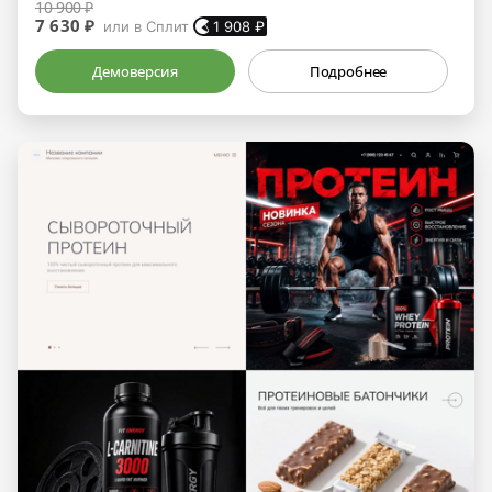
10 900 ₽
7 630 ₽
или в Сплит
1 908
₽
Демоверсия
Подробнее