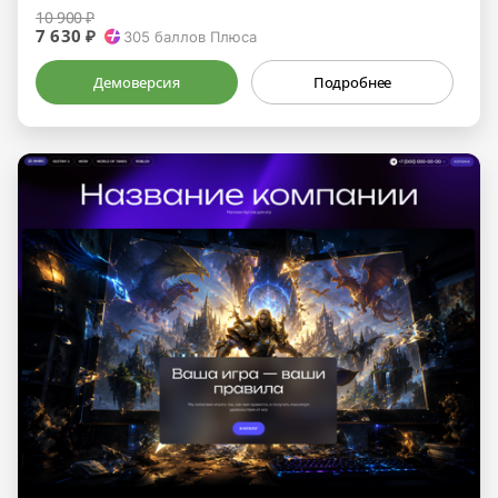
10 900 ₽
7 630 ₽
305
баллов Плюса
Демоверсия
Подробнее