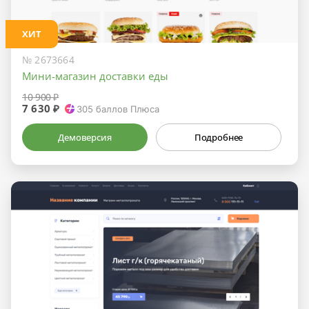
ХИТ
№ 2673664
Мини-магазин доставки еды
10 900 ₽
7 630 ₽
305
баллов Плюса
Демоверсия
Подробнее