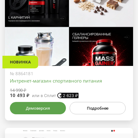
НОВИНКА
№ 8864181
Интренет-магазин спортивного питания
14 990 ₽
10 493 ₽
или в Сплит
2 623
₽
Демоверсия
Подробнее