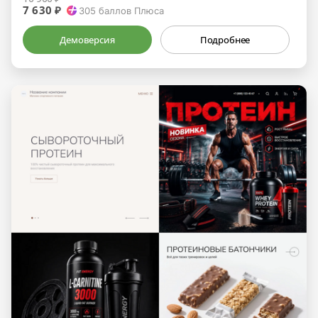
7 630 ₽
305
баллов Плюса
Демоверсия
Подробнее