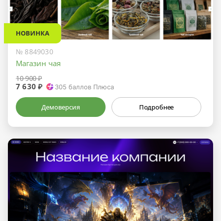
НОВИНКА
№ 8849030
Магазин чая
10 900 ₽
7 630 ₽
305
баллов Плюса
Демоверсия
Подробнее