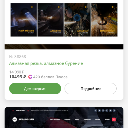
№ 88868
Алмазная резка, алмазное бурение
14 990 ₽
10493 ₽
420
баллов Плюса
Демоверсия
Подробнее