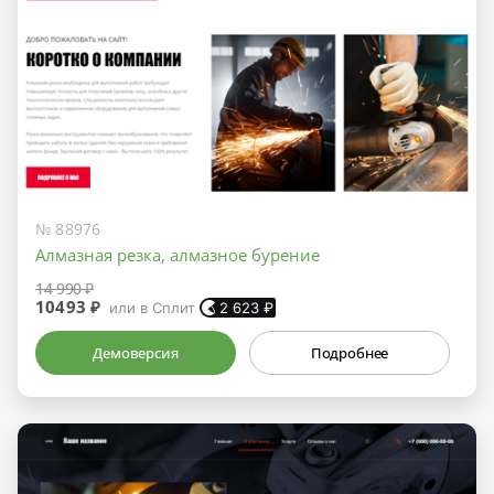
№ 88976
Алмазная резка, алмазное бурение
14 990 ₽
10493 ₽
или в Сплит
2 623
₽
Демоверсия
Подробнее