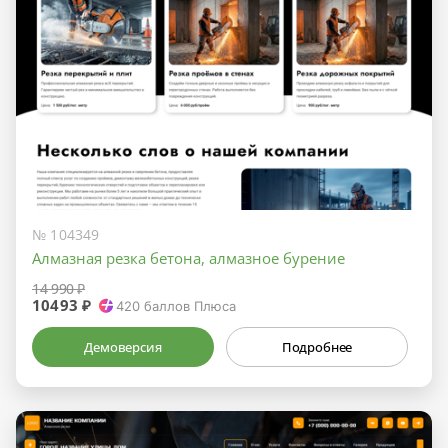
№ 104349
Алмазная резка бетона, алмазное бурение
14 990 ₽
10493 ₽
420
баллов Плюса
Демоверсия
Подробнее