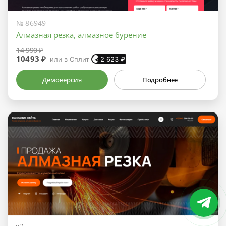
№ 86949
Алмазная резка, алмазное бурение
14 990 ₽
10493 ₽
или в Сплит
2 623
₽
Демоверсия
Подробнее