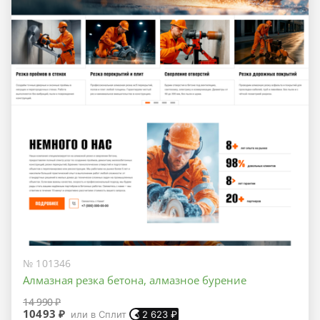
№ 101346
Алмазная резка бетона, алмазное бурение
14 990 ₽
10493 ₽
или в Сплит
2 623
₽