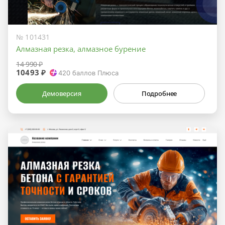
№ 101431
Алмазная резка, алмазное бурение
14 990 ₽
10493 ₽
420
баллов Плюса
Демоверсия
Подробнее