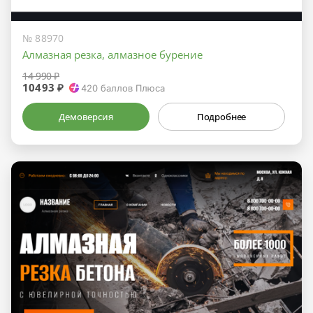
№ 88970
Алмазная резка, алмазное бурение
14 990 ₽
10493 ₽
420
баллов Плюса
Демоверсия
Подробнее