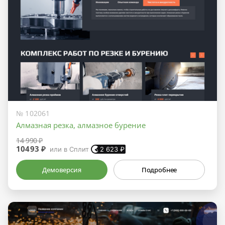
№ 102061
Алмазная резка, алмазное бурение
14 990 ₽
10493 ₽
или в Сплит
2 623
₽
Демоверсия
Подробнее