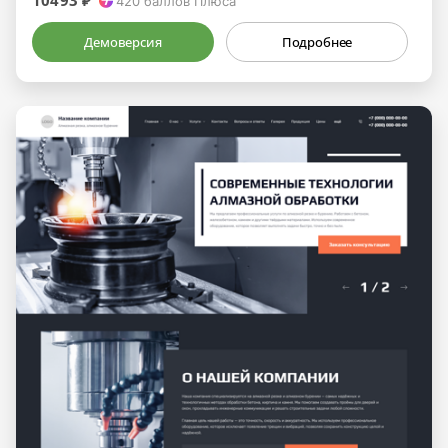
10493 ₽
420
баллов Плюса
Демоверсия
Подробнее