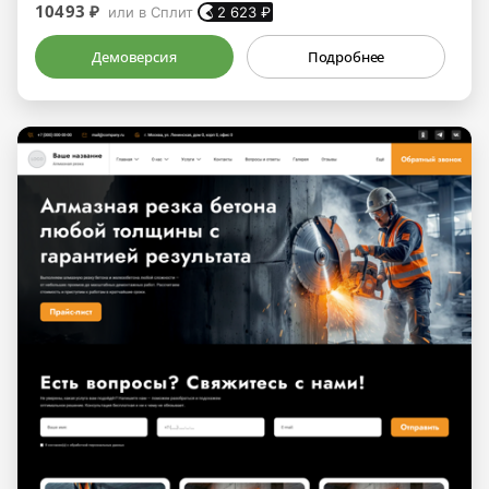
10493 ₽
или в Сплит
2 623
₽
Демоверсия
Подробнее