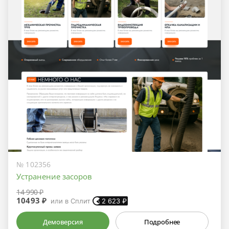
№ 102356
Устранение засоров
14 990 ₽
10493 ₽
или в Сплит
2 623
₽
Демоверсия
Подробнее