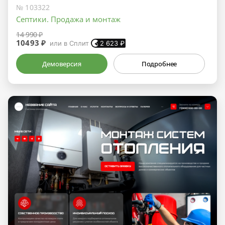
№ 103322
Септики. Продажа и монтаж
14 990 ₽
10493 ₽
или в Сплит
2 623
₽
Демоверсия
Подробнее