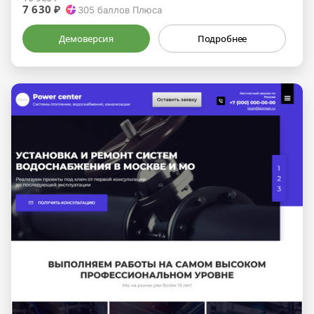
7 630 ₽
305
баллов Плюса
Демоверсия
Подробнее