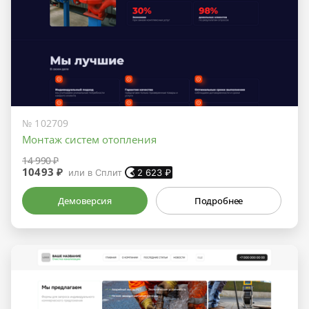
№ 102709
Монтаж систем отопления
14 990 ₽
10493 ₽
или в Сплит
2 623
₽
Демоверсия
Подробнее