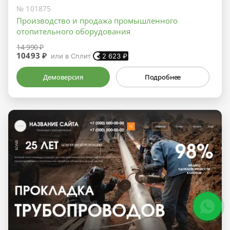
№ 101875
Производство и продажа промышленного
отопительного оборудования
14 990 ₽
10493 ₽
или в Сплит
2 623
₽
Демоверсия
Подробнее