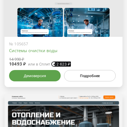
№ 105657
Системы очистки воды
14 990 ₽
10493 ₽
или в Сплит
2 623
₽
Демоверсия
Подробнее