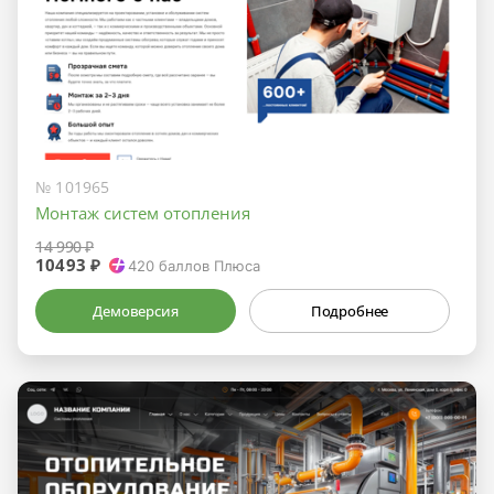
№ 101965
Монтаж систем отопления
14 990 ₽
10493 ₽
420
баллов Плюса
Демоверсия
Подробнее