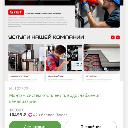
№ 102622
Монтаж систем отопления, водоснабжения,
канализации
14 990 ₽
10493 ₽
420
баллов Плюса
Демоверсия
Подробнее