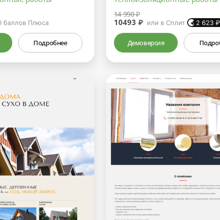
14 990 ₽
10493 ₽
0
баллов Плюса
или в Сплит
2 623
Подробнее
Демоверсия
Подро