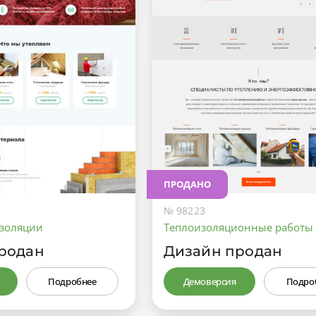
ПРОДАНО
№ 98223
изоляции
Теплоизоляционные работы
родан
Дизайн продан
Подробнее
Демоверсия
Подро