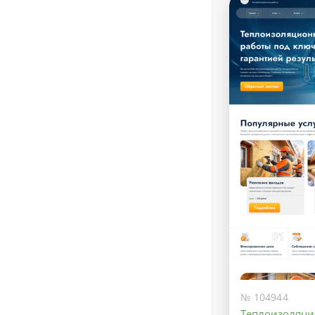
№ 104944
Теплоизоляц