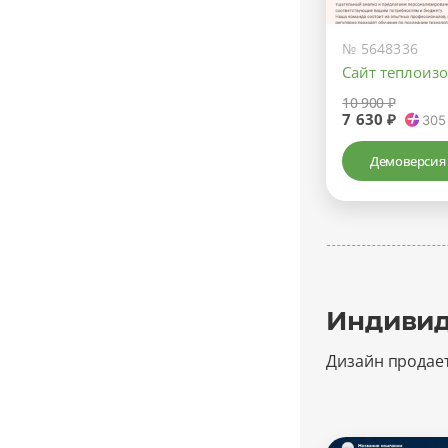
№ 5648336
Сайт теплоиз
10 900 ₽
7 630 ₽
305
Демоверсия
Индивид
Дизайн продае