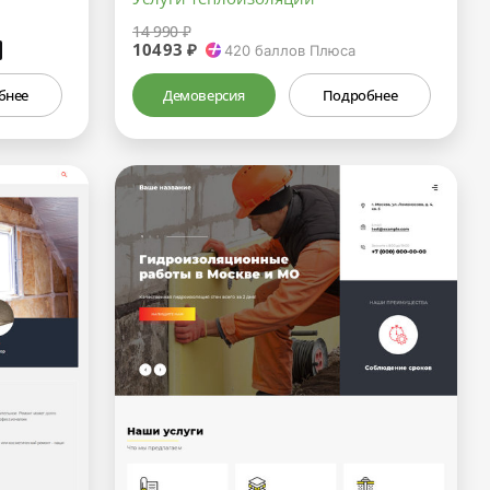
14 990 ₽
10493 ₽
₽
420
баллов Плюса
бнее
Демоверсия
Подробнее