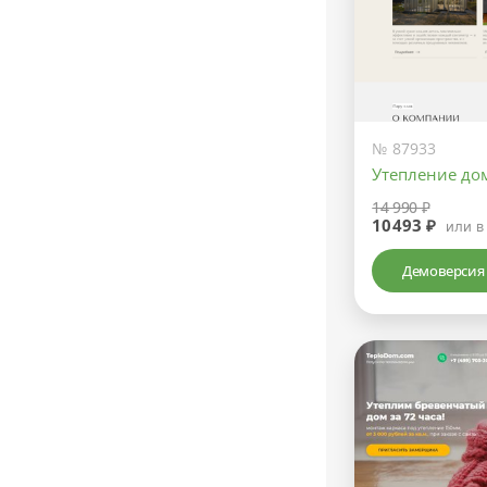
№ 87933
Утепление до
14 990 ₽
10493 ₽
или в
Демоверсия