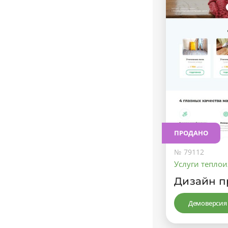
ПРОДАНО
№ 79112
Услуги тепло
Дизайн п
Демоверсия