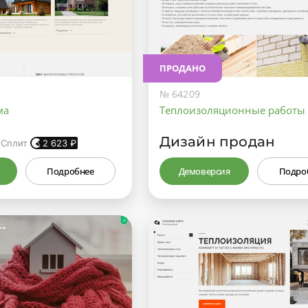
ПРОДАНО
№ 64209
ма
Теплоизоляционные работы
Дизайн продан
 Сплит
2 623
₽
Подробнее
Демоверсия
Подро