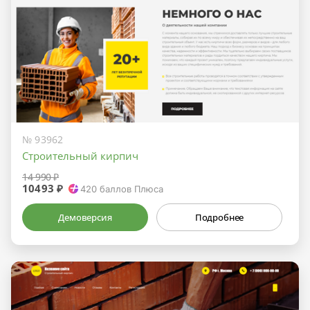
№ 93962
Строительный кирпич
14 990 ₽
10493 ₽
420
баллов Плюса
Демоверсия
Подробнее