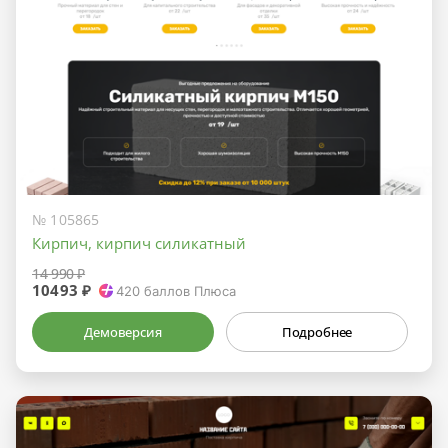
№ 105865
Кирпич, кирпич силикатный
14 990 ₽
10493 ₽
420
баллов Плюса
Демоверсия
Подробнее