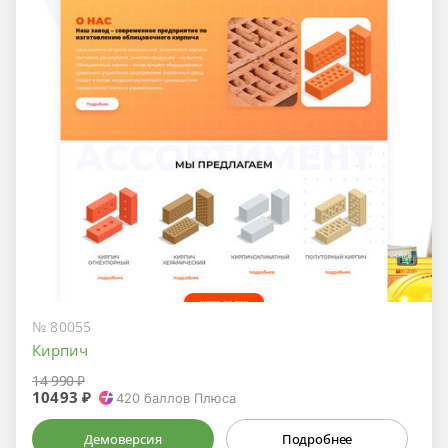
№ 80055
Кирпич
14 990 ₽
10493 ₽
420
баллов Плюса
Демоверсия
Подробнее