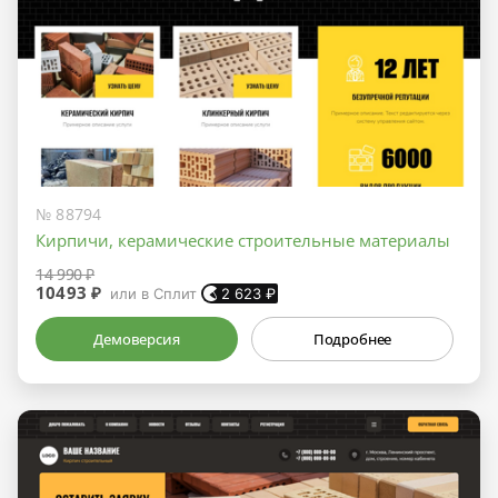
№ 88794
Кирпичи, керамические строительные материалы
14 990 ₽
10493 ₽
или в Сплит
2 623
₽
Демоверсия
Подробнее