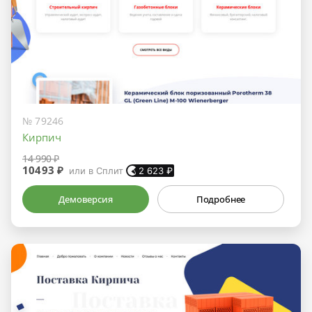
№ 79246
Кирпич
14 990 ₽
10493 ₽
или в Сплит
2 623
₽
Демоверсия
Подробнее