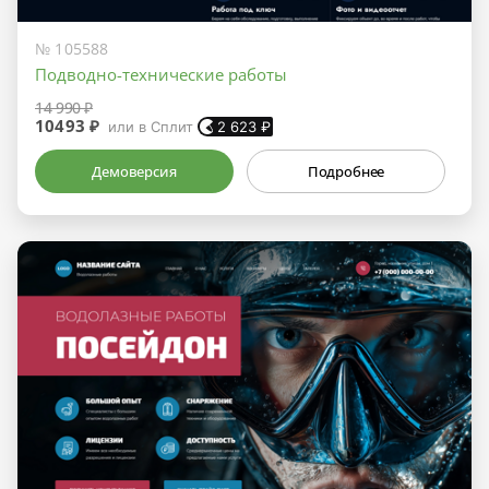
№ 105588
Подводно-технические работы
14 990 ₽
10493 ₽
или в Сплит
2 623
₽
Демоверсия
Подробнее