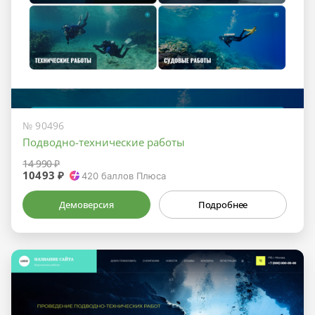
№ 90496
Подводно-технические работы
14 990 ₽
10493 ₽
420
баллов Плюса
Демоверсия
Подробнее