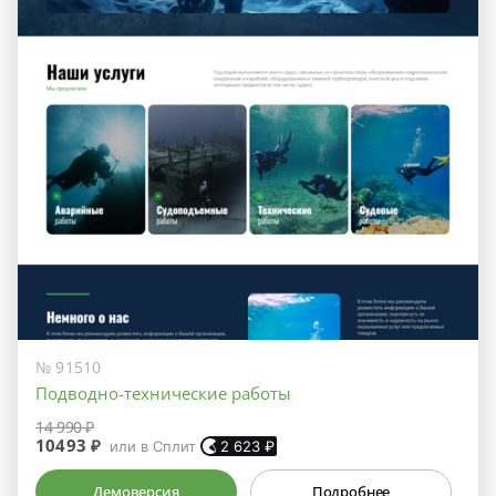
№ 91510
Подводно-технические работы
14 990 ₽
10493 ₽
или в Сплит
2 623
₽
Демоверсия
Подробнее