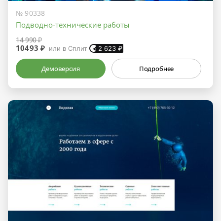
№ 90338
Подводно-технические работы
14 990 ₽
10493 ₽
или в Сплит
2 623
₽
Демоверсия
Подробнее