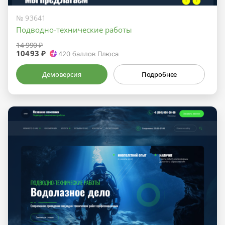
№ 93641
Подводно-технические работы
14 990 ₽
10493 ₽
420
баллов Плюса
Демоверсия
Подробнее