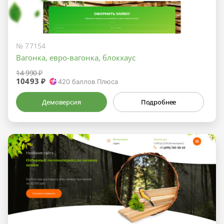
№ 77154
Вагонка, евро-вагонка, блокхаус
14 990 ₽
10493 ₽
420
баллов Плюса
Демоверсия
Подробнее