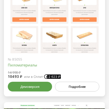
№ 85055
Пиломатериалы
14 990 ₽
10493 ₽
или в Сплит
2 623
₽
Демоверсия
Подробнее