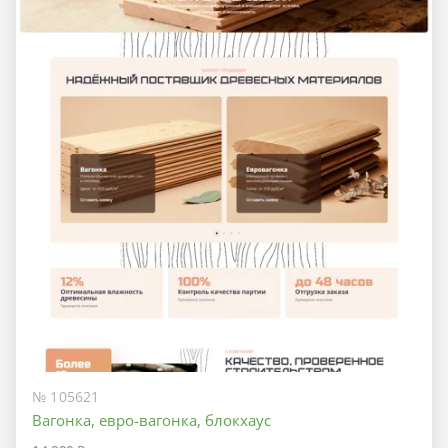
№ 105621
Вагонка, евро-вагонка, блокхаус