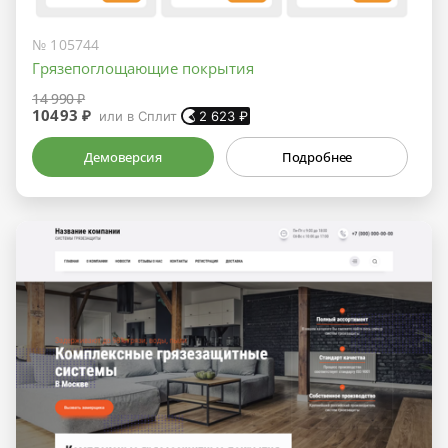
№ 105744
Грязепоглощающие покрытия
14 990 ₽
10493 ₽
или в Сплит
2 623
₽
Демоверсия
Подробнее