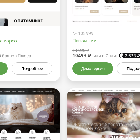
№ 105999
е корсо
Питомник
14 990 ₽
10493 ₽
0
баллов Плюса
или в Сплит
2 623
Подробнее
Демоверсия
Подро