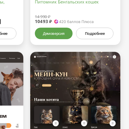
ы,
Питомник Бенгальских кошек
14 990 ₽
10493 ₽
₽
420
баллов Плюса
бнее
Демоверсия
Подробнее