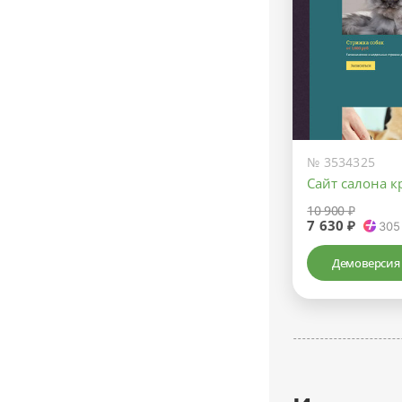
№ 3534325
Сайт салона 
10 900 ₽
7 630 ₽
305
Демоверсия