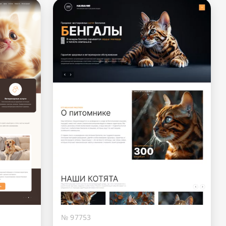
№ 97753