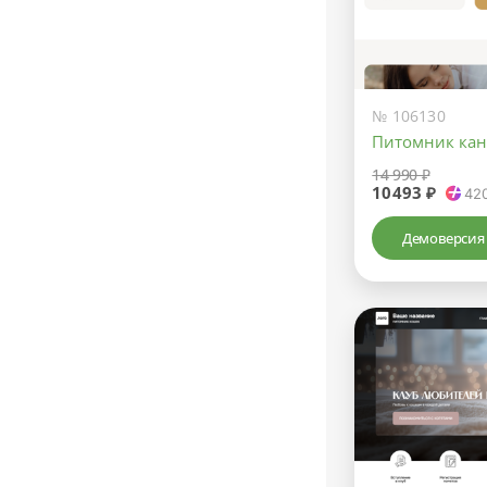
№ 106130
Питомник кан
14 990 ₽
10493 ₽
42
Демоверсия