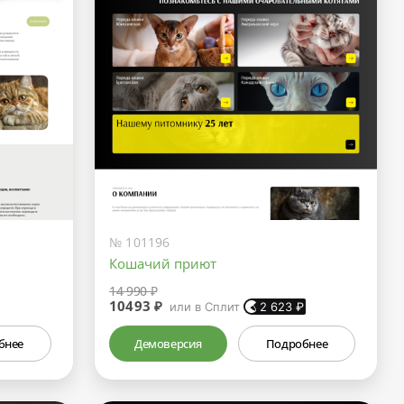
№ 101196
Кошачий приют
14 990 ₽
10493 ₽
или в Сплит
2 623
₽
бнее
Демоверсия
Подробнее