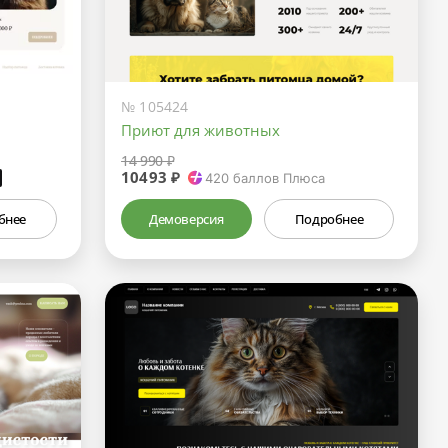
№ 105424
Приют для животных
14 990 ₽
10493 ₽
₽
420
баллов Плюса
бнее
Демоверсия
Подробнее