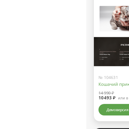
№ 104631
Кошачий при
14 990 ₽
10493 ₽
или в
Демоверсия