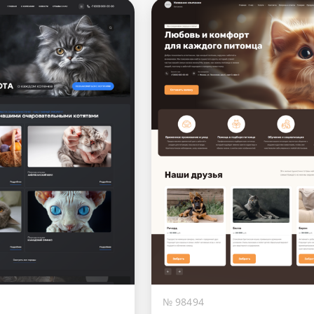
№ 98494