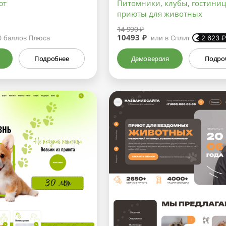
ют
Питомники, клубы, гостиниц
приюты для животных
14 990 ₽
10493 ₽
0
баллов Плюса
или в Сплит
2 623
Подробнее
Демоверсия
Подро