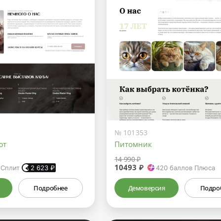
№ 101353
ют
Питомник
14 990 ₽
10493 ₽
 Сплит
2 623
₽
420
баллов Плюса
Подробнее
Демоверсия
Подро