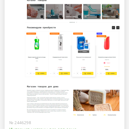
№ 2446298