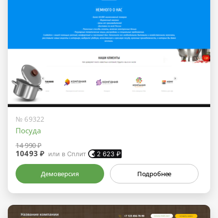
№ 69322
Посуда
14 990 ₽
10493 ₽
или в Сплит
2 623
₽
Демоверсия
Подробнее