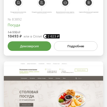
№ 83892
Посуда
14 990 ₽
10493 ₽
или в Сплит
2 623
₽
Демоверсия
Подробнее