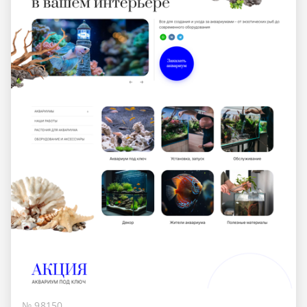
№ 98150