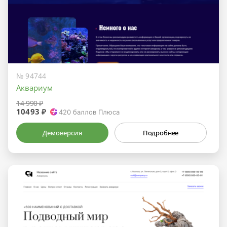
№ 94744
Аквариум
14 990 ₽
10493 ₽
420
баллов Плюса
Демоверсия
Подробнее