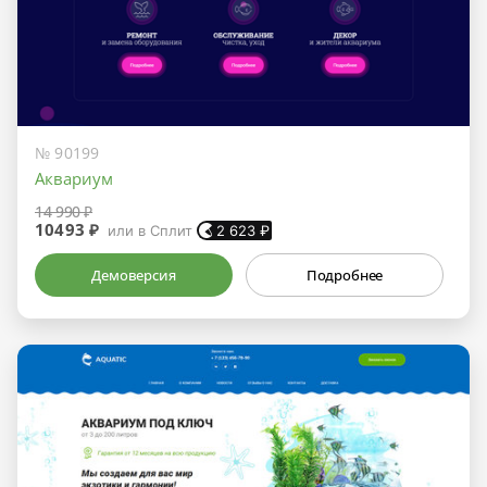
№ 90199
Аквариум
14 990 ₽
10493 ₽
или в Сплит
2 623
₽
Демоверсия
Подробнее