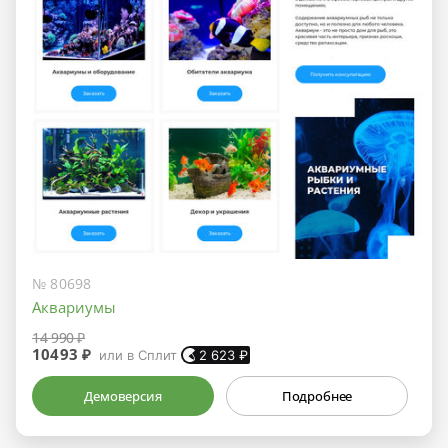
№ 80698
Аквариумы
14 990 ₽
10493 ₽
или в Сплит
2 623
₽
Демоверсия
Подробнее