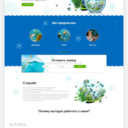
№ 83066