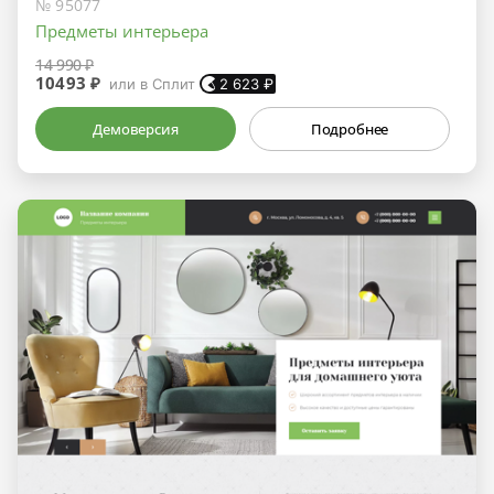
№ 95077
Предметы интерьера
14 990 ₽
10493 ₽
или в Сплит
2 623
₽
Демоверсия
Подробнее