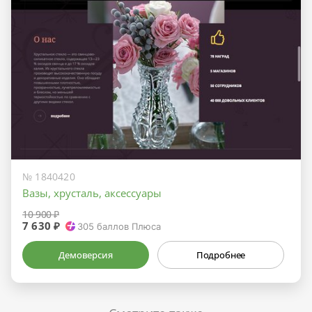
№ 1840420
Вазы, хрусталь, аксессуары
10 900 ₽
7 630 ₽
305
баллов Плюса
Демоверсия
Подробнее